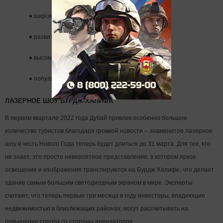
●
широкий спектр удобств;
●
развитую инфраструктуру;
●
высокие коэффициенты возврата инвестиций;
●
популярность среди туристов.
ЛАЗЕРНОЕ ШОУ БУРДЖ-ХАЛИФА
В первом квартале 2022 года Дубай привлек особенно большое
количество туристов благодаря громкой новости – знаменитое лазерное
шоу в честь Нового Года теперь будет длиться до 31 марта. Для тех, кто
не знает, это просто невероятное представление, в котором яркое
освещение и изображения транслируются на Бурдж-Халифе, что делает
здание самым большим светодиодным экраном в мире. Эксперты
считают, что теперь первые три месяца в году инвесторы, владеющие
недвижимостью в близлежащих районах, могут рассчитывать на
повышение спроса со стороны арендаторов.