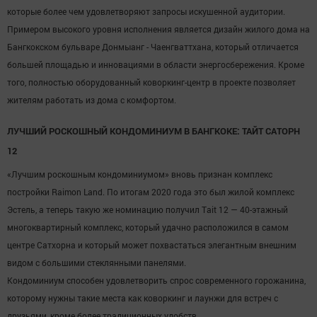
которые более чем удовлетворяют запросы искушенной аудитории.
Примером высокого уровня исполнения является дизайн жилого дома на
Бангкокском бульваре Донмыанг - Чаенгваттхана, который отличается
большей площадью и инновациями в области энергосбережения. Кроме
того, полностью оборудованный коворкинг-центр в проекте позволяет
жителям работать из дома с комфортом.
ЛУЧШИЙ РОСКОШНЫЙ КОНДОМИНИУМ В БАНГКОКЕ: ТАЙТ САТОРН
12
«Лучшим роскошным кондоминиумом» вновь признан комплекс
постройки Raimon Land. По итогам 2020 года это был жилой комплекс
Эстель, а теперь такую же номинацию получил Tait 12 — 40-этажный
многоквартирный комплекс, который удачно расположился в самом
центре Сатхорна и который может похвастаться элегантным внешним
видом с большими стеклянными панелями.
Кондоминиум способен удовлетворить спрос современного горожанина,
которому нужны такие места как коворкинг и лаунжи для встреч с
друзьями, кроме более традиционных удобств.