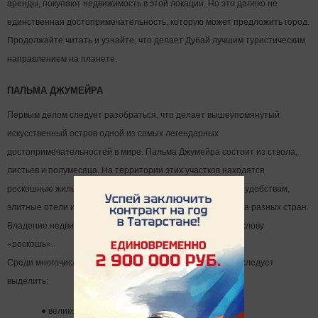
аренды, покупают недвижимость в этой локации. Но это далеко не
единственная достопримечательность, которую может предложить город.
Продолжайте читать и узнайте, что делает Дубай лучшим туристическим
направлением на планете.
ПАЛЬМА ДЖУМЕЙРА
Первым делом следует разобраться, что делает вышеупомянутый
искусственный остров одной из самых легендарных
достопримечательностей в мире. Пальма Джумейра состоит из ствола,
листьев и полумесяца. На территории этих участков находятся
роскошные жилые объекты с доступом к исключительным удобствам,
элитные отели и рестораны, подающие изысканные блюда разных стран.
Владение недвижимостью в этом районе – это синоним к слову
«роскошь».
Среди многочисленных преимуществ культового острова следует
выделить:
●
великолепные виды на Персидский залив;