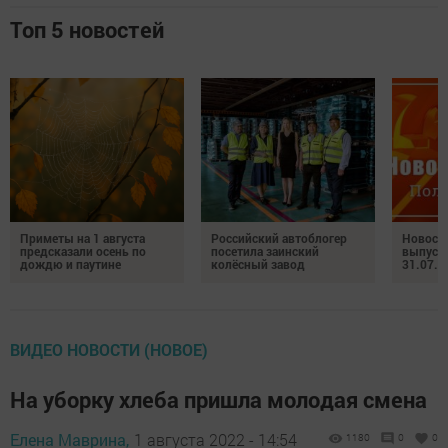
Топ 5 новостей
Приметы на 1 августа
Российский автоблогер
Новост
предсказали осень по
посетила заинский
выпуск
дождю и паутине
колёсный завод
31.07.2
ВИДЕО НОВОСТИ (НОВОЕ)
На уборку хлеба пришла молодая смена
Елена Маврина,
1 августа 2022 - 14:54
1180
0
0