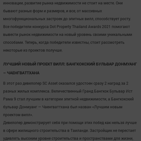
инновации, развитие рынка недвижимости не стоит на месте. Они
бывают разных форм и размеров, и все, от массивных
многофункциональных застроек до элитных вилл, способствует росту.
Все победители конкурса Dot Property Thailand Awards 2021 помогают
вывести рынок недвижимости на новый уровень своими уникальными
способами. Теперь, когда победители известны, стоит рассмотреть
некоторые из проектов получше.
ЛУЧШИЙ НОВЫЙ ПРОЕКТ ВИЛЛ: БАНГКОКСКИЙ БУЛЬВАР ДОНМУАНГ
– ЧАЕНГВАТТХАНА
В этот раз девелопер SC Asset оказался удостоен сразу 2 наград за 2
разных жилых комплекса. Величественный Гранд Бангкок Бульвар Ист
Рама 9 стал лучшим в категории элитной недвижимости, а Бангкокский
бульвар Донмуанг — Чаенгваттхана был назван «Лучшим новым
проектом вилл».
Девелопер демонстрирует себя при помощи этих побед как нельзя лучше
в сфере жилищного строительства в Таиланде. Застройщик не перестает
удивлять высоким уровне строительства и пространствами для жизни,