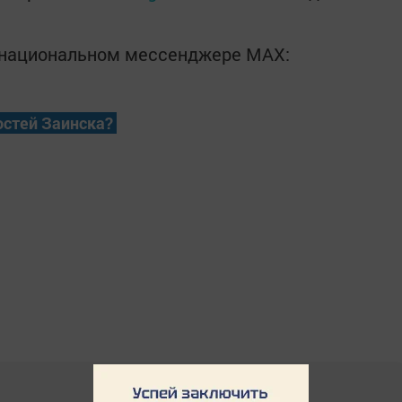
в национальном мессенджере MАХ:
остей Заинска?