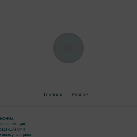
Главная
Разное
аконом.
ме информации,
 редакций СМИ.
ым коммуникациям.