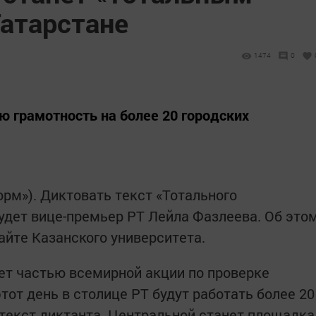
Татарстане
1474
0
ю грамотность на более 20 городских
форм»). Диктовать текст «Тотального
будет вице-премьер РТ Лейла Фазлеева. Об это
йте Казанского университета.
нет частью всемирной акции по проверке
этот день в столице РТ будут работать более 20
 текст диктанта. Центральной станет площадка