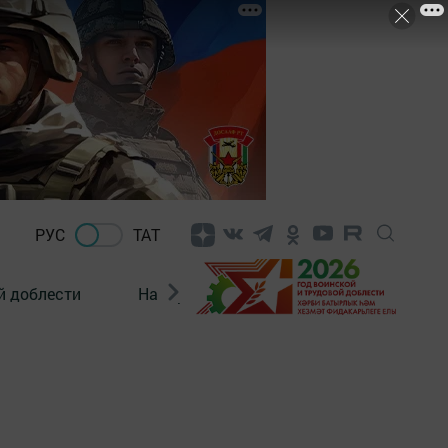
РУС
ТАТ
й доблести
Нацпроекты
Поколение будущего