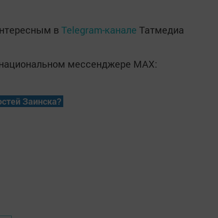
интересным в
Telegram-канале
Татмедиа
в национальном мессенджере MАХ:
остей Заинска?