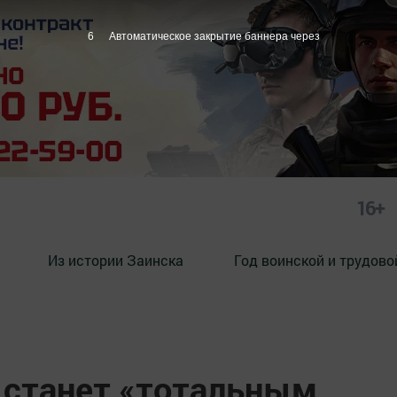
5
Автоматическое закрытие баннера через
16+
Из истории Заинска
Год воинской и трудово
 станет «тотальным