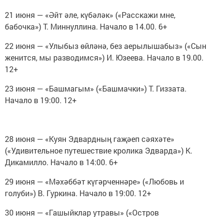
21 июня — «Әйт әле, күбәләк» («Расскажи мне,
бабочка») Т. Миннуллина. Начало в 14.00. 6+
22 июня — «Улыбыз өйләнә, без аерылышабыз» («Сын
женится, мы разводимся») И. Юзеева. Начало в 19.00.
12+
23 июня — «Башмагым» («Башмачки») Т. Гиззата.
Начало в 19:00. 12+
28 июня — «Куян Эдвардның гаҗәеп сәяхәте»
(«Удивительное путешествие кролика Эдварда») К.
Дикамилло. Начало в 14:00. 6+
29 июня — «Мәхәббәт күгәрченнәре» («Любовь и
голуби») В. Гуркина. Начало в 19:00. 12+
30 июня — «Гашыйклар утравы» («Остров