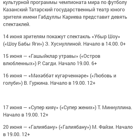
культурной программы чемпионата мира по футболу
Казанский Татарский государственный театр юного
зрителя имени Габдуллы Кариева представит девять
спектаклей.
14 июня зрителям покажут спектакль «Убыр Шоу»
(«Шоу Бабы Яги») З. Хуснуллиной. Начало в 14.00. 0+
15 июня — «Гашыйклар утравы» («Остров
влюбленных») Р. Сагди. Начало 19.00. 6+
16 июня — «Мәхәббәт күгәрченнәре» («Любовь и
голуби») В. Гуркина. Начало в 19.00. 12+
17 июня — «Супер кияү» («Супер жених») Т. Миннуллина.
Начало в 19.00. 12+
20 июня — «Галиябану» («Галиябану») М. Файзи. Начало
в 19.00. 12+