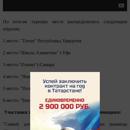
По итогам турнира места распределились следующим
образом:
1 место- "Титан" Республика Удмуртия
2 место-"Школа Азаматова" г.Уфа
3 место-"Олимп"г.Самара
4 место- "Яшьлек" г.Заинск
5 место- "Полярные волки" г.Якутск
6 место- "Биектау" р.ц. В.Гора
Участники турнира были награждены по номинациям:
"Самый ценный игрок"- Алла Миловидова (команда