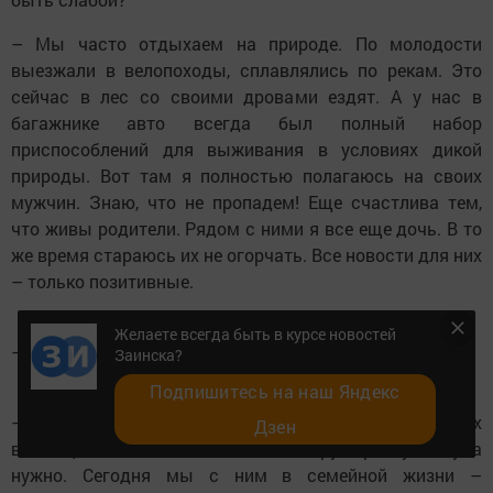
– Мы часто отдыхаем на природе. По молодости
выезжали в велопоходы, сплавлялись по рекам. Это
сейчас в лес со своими дровами ездят. А у нас в
багажнике авто всегда был полный набор
приспособлений для выживания в условиях дикой
природы. Вот там я полностью полагаюсь на своих
мужчин. Знаю, что не пропадем! Еще счастлива тем,
что живы родители. Рядом с ними я все еще дочь. В то
же время стараюсь их не огорчать. Все новости для них
– только позитивные.
Желаете всегда быть в курсе новостей
– Руководитель на работе и дома – это про вас?
Заинска?
Подпишитесь на наш Яндекс
– Скорее я – генератор идей, а муж – помогает их
Дзен
воплощать. У него, что называется, руки растут откуда
нужно. Сегодня мы с ним в семейной жизни –