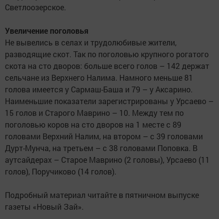
Светлоозерское.
Увеличение поголовья
Не вывелись в селах и трудолюбивые жители,
разводящие скот. Так по поголовью крупного рогатого
скота на сто дворов: больше всего голов – 142 держат
сельчане из Верхнего Налима. Намного меньше 81
голова имеется у Сармаш-Баша и 79 – у Аксарино.
Наименьшие показатели зарегистрированы у Урсаево –
15 голов и Старого Маврино – 10. Между тем по
поголовью коров на сто дворов на 1 месте с 89
головами Верхний Налим, на втором – с 39 головами
Дурт-Мунча, на третьем – с 38 головами Поповка. В
аутсайдерах – Старое Маврино (2 головы), Урсаево (11
голов), Поручиково (14 голов).
Подробный материал читайте в пятничном выпуске
газеты «Новый Зай».