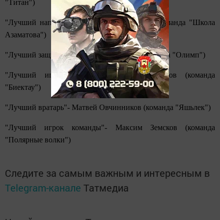
"Титан")
"Лучший нападающий" -Тимур Шавалиев (команда "Школа
Азаматова")
"Лучший защитник"- Ростислав Тюрин (команда "Олимп")
"Лучший игрок команды"- Райхан Хасанов (команда
"Биектау")
"Лучший вратарь"- Матвей Овчинников (команда "Яшьлек")
"Лучший игрок команды"- Максим Земсков (команда
"Полярные волки")
Следите за самым важным и интересным в
Telegram-канале
Татмедиа