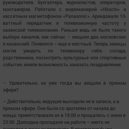
руководителя, бухгалтера, журналистов, операторов,
монтажеров. Работали с видеокамерой «Hitachi» и
кассетным магнитофоном «Panasonic». Арендовали 10-
ваттный передатчик и телевизионную частоту у
казанской телекомпании. Раньше ведь не было такого
выбора каналов, как сейчас – вещали два московских
и казанский. Появился – еще и местный. Теперь заинцы
могли увидеть по телевизору себя, соседа,
родственника, посмотреть культурные или спортивные
события, имели возможность заказать поздравление.
– Удивительно, но уже тогда вы вещали в прямом
эфире?
– Действительно, ведущие выходили не в записи, а в
прямом эфире. Они были со зрителем от начала до
конца: приветствовали их в 18:00 и прощались с ними в
23:00. Допоздна пропадали на работе – никто не
считался с личным временем. В программе были