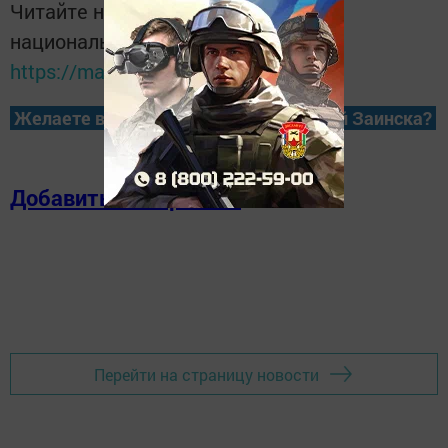
Читайте новости Татарстана в
национальном мессенджере MАХ:
https://max.ru/tatmedia
Желаете всегда быть в курсе новостей Заинска?
Добавить в избранное
Перейти на страницу новости