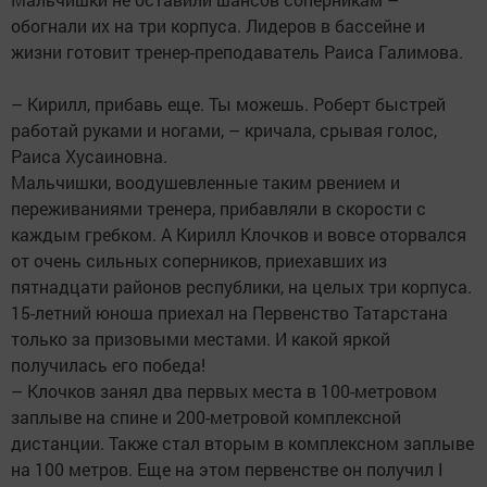
обогнали их на три корпуса. Лидеров в бассейне и
жизни готовит тренер-преподаватель Раиса Галимова.
– Кирилл, прибавь еще. Ты можешь. Роберт быстрей
работай руками и ногами, – кричала, срывая голос,
Раиса Хусаиновна.
Мальчишки, воодушевленные таким рвением и
переживаниями тренера, прибавляли в скорости с
каждым гребком. А Кирилл Клочков и вовсе оторвался
от очень сильных соперников, приехавших из
пятнадцати районов республики, на целых три корпуса.
15-летний юноша приехал на Первенство Татарстана
только за призовыми местами. И какой яркой
получилась его победа!
– Клочков занял два первых места в 100-метровом
заплыве на спине и 200-метровой комплексной
дистанции. Также стал вторым в комплексном заплыве
на 100 метров. Еще на этом первенстве он получил I