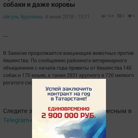
собаки и даже коровы
Айгуль Яруллина,
4 июня 2018 - 13:11
1328
0
0
...
В Заинске продолжается вакцинация животных против
бешенства. По сообщению районного ветеринарного
объединения с начала года привиты от бешенства 145
собак и 170 кошек, а также 2931 крупного и 720 мелкого
рогатого скота.
Следите за самым важным и интересным в
Telegram-канале
Татмедиа