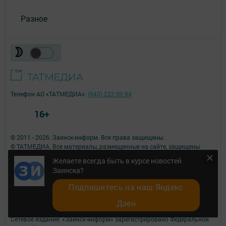
Разное
Телефон АО «ТАТМЕДИА»:
(843) 222 09 84
16+
© 2011 - 2026. Заинск-информ. Все права защищены.
© ТАТМЕДИА. Все материалы, размещенные на сайте, защищены
законом.
Желаете всегда быть в курсе новостей
Перепечатка, воспроизведение и распространение в любом объеме
Заинска?
информации,
размещенной на сайте, возможна только с письменного согласия
Подпишитесь на наш Яндекс
редакций СМИ.
При поддержке Республиканского агентства по печати и массовым
Дзен
коммуникациям.
Сетевое издание: «Заинск-информ» зарегистрировано Федеральной