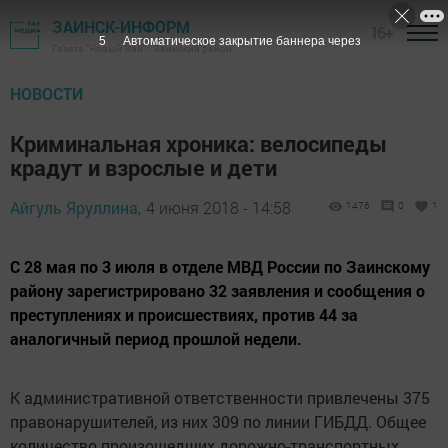
ЗАИНСК-ИНФОРМ
16+
5
Автоматическое закрытие баннера через
Газета "Новый Зай" - Заинский район
НОВОСТИ
Криминальная хроника: велосипеды
крадут и взрослые и дети
Айгуль Яруллина,
4 июня 2018 - 14:58
1476
0
1
С 28 мая по 3 июля в отделе МВД России по Заинскому
району зарегистрировано 32 заявления и сообщения о
преступлениях и происшествиях, против 44 за
аналогичный период прошлой недели.
К административной ответственности привлечены 375
правонарушителей, из них 309 по линии ГИБДД. Общее
количество произошедших дорожно-транспортных