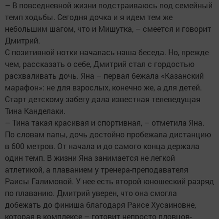
– В повседневной жизни подстраиваюсь под семейный
темп ходьбы. Сегодня дочка и я идем тем же
небольшим шагом, что и Мишутка, – смеется и говорит
Дмитрий.
С позитивной нотки началась наша беседа. Но, прежде
чем, рассказать о себе, Дмитрий стал с гордостью
расхваливать дочь. Яна – первая бежала «Казанский
марафон»: не для взрослых, конечно же, а для детей.
Старт детскому забегу дала известная телеведущая
Тина Канделаки.
– Тина такая красивая и спортивная, – отметила Яна.
По словам папы, дочь достойно пробежала дистанцию
в 600 метров. От начала и до самого конца держала
один темп. В жизни Яна занимается не легкой
атлетикой, а плаванием у тренера-преподавателя
Раисы Галимовой. У нее есть второй юношеский разряд
по плаванию. Дмитрий уверен, что она смогла
добежать до финиша благодаря Раисе Хусаиновне,
которая в комплексе – готовит непросто пловцов-