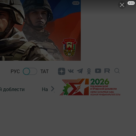
РУС
ТАТ
й доблести
Нацпроекты
Поколение будущего