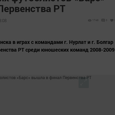
Первенства РТ
8:08
1746
0
ка в играх с командами г. Нурлат и г. Болгар
венства РТ среди юношеских команд 2008-2009