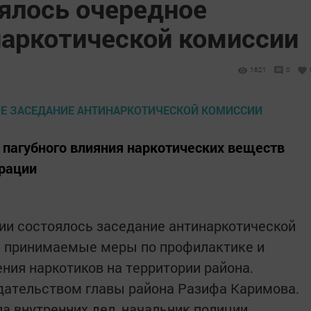
оялось очередное
наркотической комиссии
1621
0
пагубного влияния наркотических веществ
трации
ии состоялось заседание антинаркотической
ы принимаемые меры по профилактике и
ия наркотиков на территории района.
дательством главы района Разифа Каримова.
а внутренних дел, начальник полиции