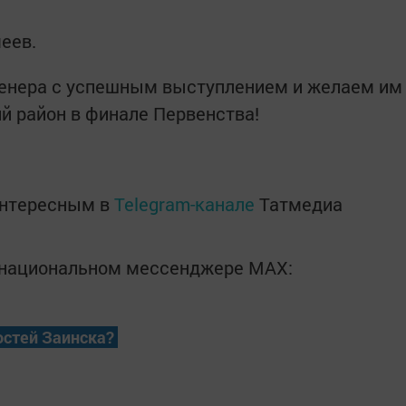
меев.
ренера с успешным выступлением и желаем им
й район в финале Первенства!
интересным в
Telegram-канале
Татмедиа
в национальном мессенджере MАХ:
остей Заинска?