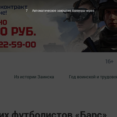
6
Автоматическое закрытие баннера через
16+
Из истории Заинска
Год воинской и трудово
их футболистов «Барс»