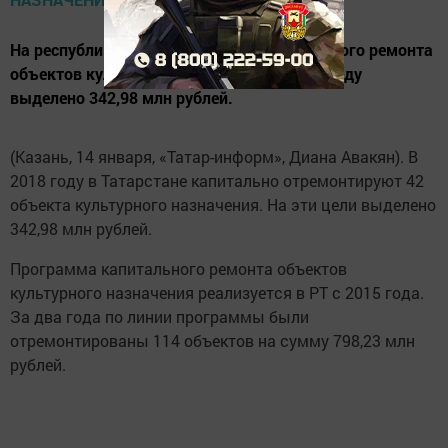
На республиканскую программу капитального ремонта
объектов культурного назначения в 2018 году
выделено 342,98 млн рублей.
(Казань, 14 января, «Татар-информ», Диана Авакян). В
2018 году в Татарстане капитально отремонтируют 42
объекта культурного назначения. На эти цели выделено
342,98 млн рублей.
Программа капитального ремонта объектов
культурного назначения реализуется в РТ с 2015 года.
За два года по линии программы были
отремонтированы 114 объектов на сумму 798,23 млн
рублей.