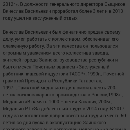
2012г». В должности генерального директора Сыщиков
Вячеслав Васильевич проработал более 3 лет и в 2013
году ушел на заслуженный отдых.
Вячеслав Васильевич был фанатично предан своему
делу, умел работать с коллективом, обеспечивал его
слаженную работу. За эти качества он пользовался
огромным уважением всего коллектива завода,
жителей города Заинска, руководства республики и
был отмечен Почетным званием «Заслуженный
работник пищевой индустрии ТАССР», 1990г., Почетной
грамотой Президента Республики Татарстан,
1997г.,Памятной медалью и дипломом в честь 200-
летия свеклосахарного производства в России,1998г.,
Медалью «В память 1000 – летия Казани», 2005г,
Медалью РТ «За доблестный труд» в 2014 году. В 2017
году за многолетний добросовестный труд и в честь 50-
летия со дня пуска в эксплуатацию Заинского
сахарного завода был награжден медалью «За особые