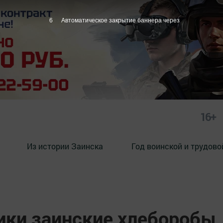
5
Автоматическое закрытие баннера через
16+
Из истории Заинска
Год воинской и трудово
ики заинские хлеборобы