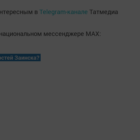
интересным в
Telegram-канале
Татмедиа
в национальном мессенджере MАХ:
остей Заинска?