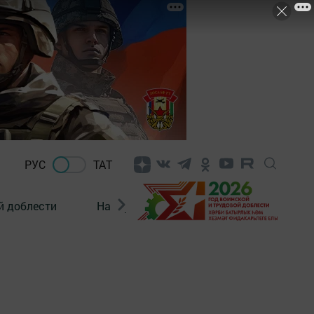
РУС
ТАТ
й доблести
Нацпроекты
Поколение будущего