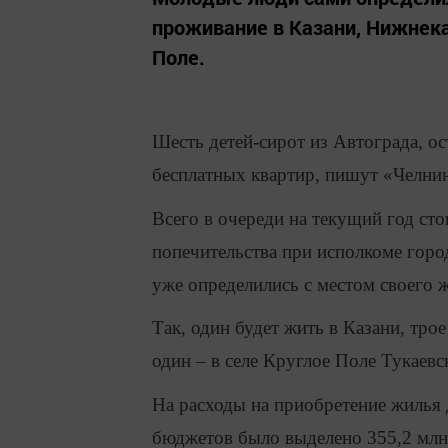
проживание в Казани, Нижнек
Поле.
Шесть детей-сирот из Автограда, о
бесплатных квартир, пишут «Челнин
Всего в очереди на текущий год сто
попечительства при исполкоме горо
уже определились с местом своего ж
Так, один будет жить в Казани, тро
один – в селе Круглое Поле Тукаевс
На расходы на приобретение жилья 
бюджетов было выделено 355,2 млн