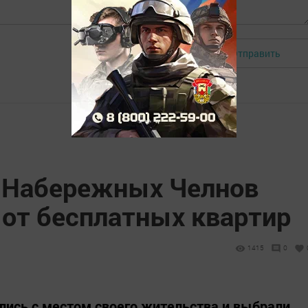
Отправить
Авторизоваться
 Набережных Челнов
 от бесплатных квартир
1415
0
ись с местом своего жительства и выбрали