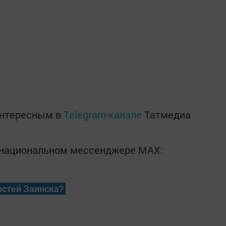
интересным в
Telegram-канале
Татмедиа
в национальном мессенджере MАХ:
остей Заинска?