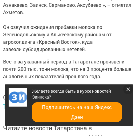
Азнакаево, Заинск, Сарманово, Аксубаево », – отметил
Ахметов.
Он озвучил ожидания прибавки молока по
Зеленодольскому и Алькеевскому районам от
агрохолдинга «Красный Восток», куда
завезли субсидированных нетелей.
Всего за указанный период в Татарстане произвели
почти 200 тыс. тонн молока, что на 3 процента больше
аналогичных показателей прошлого года.
Желаете всегда быть в курсе новостей
Следите за самым важным и интересным в
Заинска?
Telegram-канале
Татмедиа
Подпишитесь на наш Яндекс
Дзен
Читайте новости Татарстана в
национальном мессенджере MАХ: