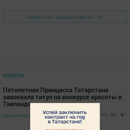
Перейти на страницу новости
НОВОСТИ
Пятилетняя Принцесса Татарстана
завоевала титул на конкурсе красоты в
Таиланде
tatar-inform.ru,
1 августа 2018 - 10:03
1672
0
1