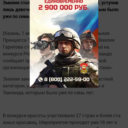
Эмилия стала второй вице Miss International, уступив
лишь девочкам из Грузии и Тайланда, которым было
уже по семь лет.
(Казань, 1 августа, «Татар-информ»). «Маленькая
Принцесса Татарстана 2018» – пятилетняя Эмилия
Гарипова стала второй вице Miss International на
конкурсе Prince & Princess International в Таиланде,
сообщает пресс-служба детской общественной
организации «Маленькие Принцессы Татарстана».
Эмилия заняла высокий титул в своей возрастной
категории, уступив лишь девочкам из Грузии и
Таиланда, которым было уже по семь лет.
В конкурсе красоты участвовало 27 стран и более ста
юных красавиц. Мероприятие проходит уже 18 лет и