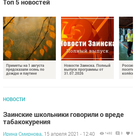
Топ 5 новостей
Приметы на 1 августа
Новости Заинска. Полный
Российс
предсказали осень по
выпуск программы от
посетил
дождю и паутине
31.07.2026
колёсн
НОВОСТИ
Заинские школьники говорили о вреде
табакокурения
Ирина Смирнова,
15 апреля 2021 - 12:40
1432
0
0