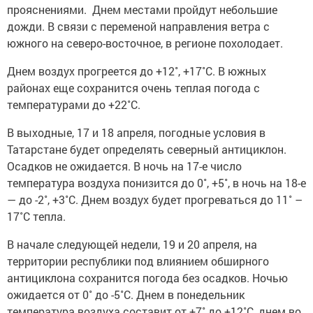
прояснениями. Днем местами пройдут небольшие
дожди. В связи с переменой направления ветра с
южного на северо-восточное, в регионе похолодает.
Днем воздух прогреется до +12˚, +17˚С. В южных
районах еще сохранится очень теплая погода с
температурами до +22˚С.
В выходные, 17 и 18 апреля, погодные условия в
Татарстане будет определять северный антициклон.
Осадков не ожидается. В ночь на 17-е число
температура воздуха понизится до 0˚, +5˚, в ночь на 18-е
— до -2˚, +3˚С. Днем воздух будет прогреваться до 11˚ –
17˚С тепла.
В начале следующей недели, 19 и 20 апреля, на
территории республики под влиянием обширного
антициклона сохранится погода без осадков. Ночью
ожидается от 0˚ до -5˚С. Днем в понедельник
температура воздуха составит от +7˚ до +12˚С, днем во