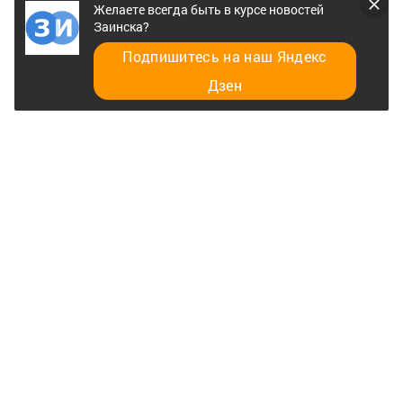
Желаете всегда быть в курсе новостей
Заинска?
Подпишитесь на наш Яндекс
Дзен
Если вы находитесь в транспорте
В случае обнаружения подозрительного бесхозного,
предмета в общественном транспорте следует
незамедлительно сообщить об этом кондуктору или
водителю.