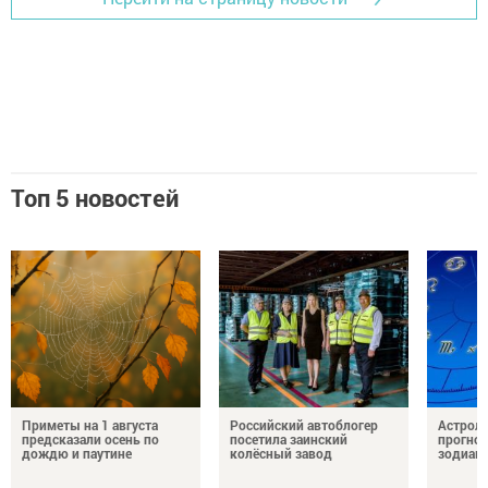
Топ 5 новостей
Приметы на 1 августа
Российский автоблогер
Астроло
предсказали осень по
посетила заинский
прогноз
дождю и паутине
колёсный завод
зодиак