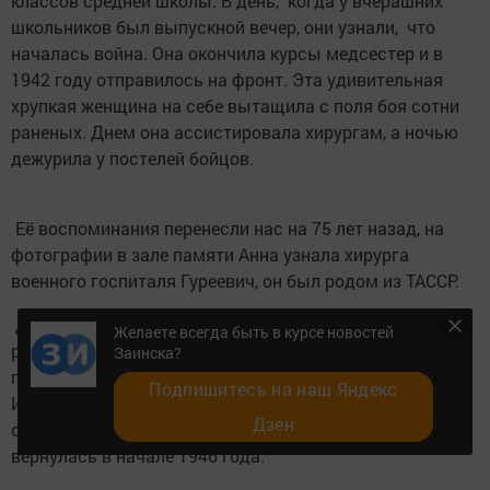
классов средней школы. В день, когда у вчерашних
школьников был выпускной вечер, они узнали, что
началась война. Она окончила курсы медсестер и в
1942 году отправилось на фронт. Эта удивительная
хрупкая женщина на себе вытащила с поля боя сотни
раненых. Днем она ассистировала хирургам, а ночью
дежурила у постелей бойцов.
Её воспоминания перенесли нас на 75 лет назад, на
фотографии в зале памяти Анна узнала хирурга
военного госпиталя Гуреевич, он был родом из ТАССР.
День водружения Знамени Победы на здание
Желаете всегда быть в курсе новостей
рейхстага сохранился в ее памяти до мельчайших
Заинска?
подробностей. После Победы несколько месяцев Анна
Подпишитесь на наш Яндекс
Ивановна жила и работала в Берлине, продолжила
Дзен
оперировать и ухаживать за больными, домой
вернулась в начале 1946 года.