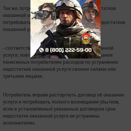
Так же, потребитель при обнаружении недостатков
оказанной услуги вправе по своему выбору
потребовать: безвозмездного устранения недостатков
оказанной услуги;
- соответствующего уменьшения цены оказанной
услуги; повторного оказания услуги, возмещения
понесенных потребителем расходов по устранению
недостатков оказанной услуги своими силами или
третьими лицами.
Потребитель вправе расторгнуть договор об оказании
услуги и потребовать полного возмещения убытков,
если в установленный указанным договором срок
недостатки оказанной услуги не устранены
исполнителем.