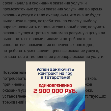
сроки начала и окончания оказания услуги и
промежуточные сроки оказания услуги или во время
оказания услуги стало очевидным, что она не будет
выполнена в срок, потребитель по своему выбору
вправе: назначить исполнителю новый срок; поручить
оказание услуги третьим лицам за разумную цену или
выполнить ее своими силами и потребовать от
исполнителя возмещения понесенных расходов;
потребовать уменьшения цены за оказание услуги;
-отказаться от исполнения договора оказания услуги.
Потребитель вправе
потребовать также полного возмещения убытков,
причиненных ему в связи с нарушением сроков
оказания услуги. Убытки возмещаются в сроки,
установленные для удовлетворения соответствующих
требований потребителя.