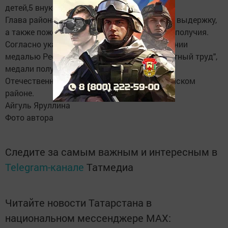
детей,5 внуков,2 правнуков.
Глава района поблагодарил их за героизм и выдержку,
а также пожелал крепкого здоровья и благополучия.
Согласно указу Президента РТ «О награждении
медалью Республики Татарстан "За доблестный труд",
медали получат все 26 участников Великой
Отечественной войны проживающих в Заинском
районе.
Айгуль Яруллина
Фото автора
Следите за самым важным и интересным в
Telegram-канале
Татмедиа
Читайте новости Татарстана в
национальном мессенджере MАХ: