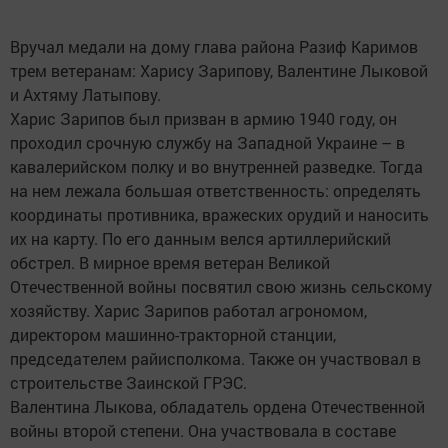
Вручал медали на дому глава района Разиф Каримов
трем ветеранам: Харису Зарипову, Валентине Лыковой
и Ахтяму Латыпову.
Харис Зарипов был призван в армию 1940 году, он
проходил срочную службу на Западной Украине – в
кавалерийском полку и во внутренней разведке. Тогда
на нем лежала большая ответственность: определять
координаты противника, вражеских орудий и наносить
их на карту. По его данным велся артиллерийский
обстрел. В мирное время ветеран Великой
Отечественной войны посвятил свою жизнь сельскому
хозяйству. Харис Зарипов работал агрономом,
директором машинно-тракторной станции,
председателем райисполкома. Также он участвовал в
строительстве Заинской ГРЭС.
Валентина Лыкова, обладатель ордена Отечественной
войны второй степени. Она участвовала в составе