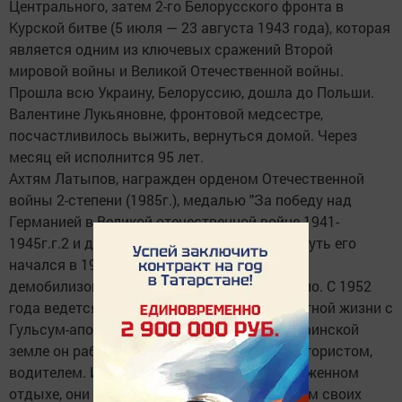
Центрального, затем 2-го Белорусского фронта в
Курской битве (5 июля — 23 августа 1943 года), которая
является одним из ключевых сражений Второй
мировой войны и Великой Отечественной войны.
Прошла всю Украину, Белоруссию, дошла до Польши.
Валентине Лукьяновне, фронтовой медсестре,
посчастливилось выжить, вернуться домой. Через
месяц ей исполнится 95 лет.
Ахтям Латыпов, награжден орденом Отечественной
войны 2-степени (1985г.), медалью "За победу над
Германией в Великой отечественной войне 1941-
1945г.г.2 и другими медалями. Фронтовой путь его
начался в 1943 году и лишь 7 лет спустя
демобилизовался, вернувшись в родное село. С 1952
года ведется отсчет их счастливой совместной жизни с
Гульсум-апой, вырастили троих детей. На заинской
земле он работал в лесном хозяйстве: трактористом,
водителем. Интересна его жизнь и на заслуженном
отдыхе, они с супругой окружены вниманием своих