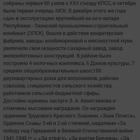
собраны первые 50 узлов к XXV съезду КПСС, в октябре
была первая очередь МСК. В декабре этого же года
сдан в эксплуатацию крупнейший на юго-западе
Республики - Заинский промышленно-строительный
комбинат (ЗПСК). Вошли в действие кондитерская
фабрика, заводы комбикормовой и мясокостной муки,
увеличили свои мощности сахарный завод, завод
железобетонных конструкций. В районе было
построено 4 молочных комплекса, 5 Домов культуры, 7
средних общеобразовательных школ,150
двухквартирных дома для колхозников, рабочих
совхозов, специалистов сельского хозяйства,
работников сельской бюджетной сферы.
Достойно оценены заслуги З. А. Ахметзянова и
отмечены высокими наградами. Он награжден
орденами Трудового Красного Знамени, «Знак Почета»,
Орденом Славы 3-ей и 2-ой степеней, медалями «За
победу над Германией в Великой Отечественной войне
1941-1945 гг.», «За отвагу», «За взятие Берлина», «За