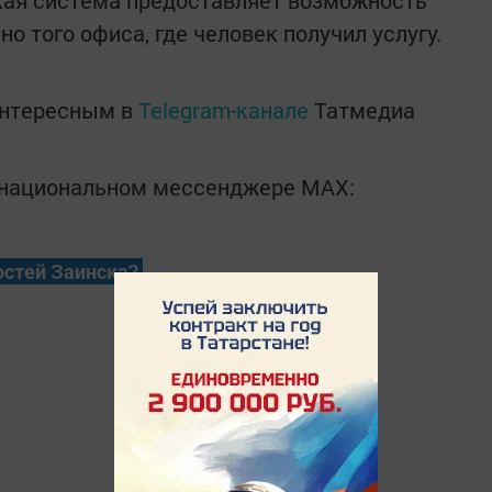
ая система предоставляет возможность
о того офиса, где человек получил услугу.
интересным в
Telegram-канале
Татмедиа
в национальном мессенджере MАХ:
остей Заинска?