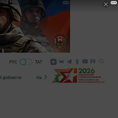
РУС
ТАТ
й доблести
Нацпроекты
Поколение будущего