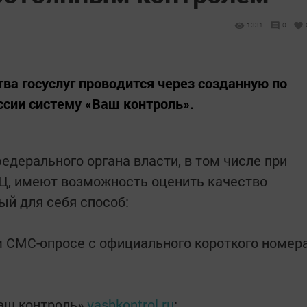
1331
0
ва госуслуг проводится через созданную по
сии систему «Ваш контроль».
едерального органа власти, в том числе при
Ц, имеют возможность оценить качество
ый для себя способ:
ом СМС-опросе с официального короткого номер
Ваш контроль»
vashkontrol.ru
;