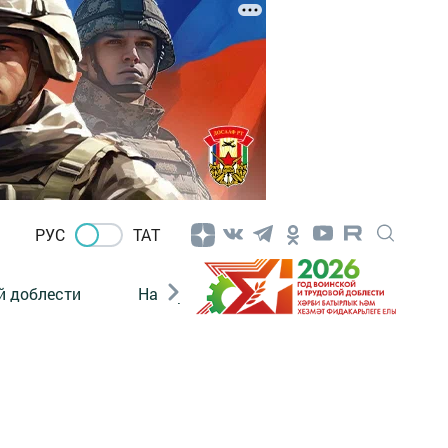
РУС
ТАТ
й доблести
Нацпроекты
Поколение будущего