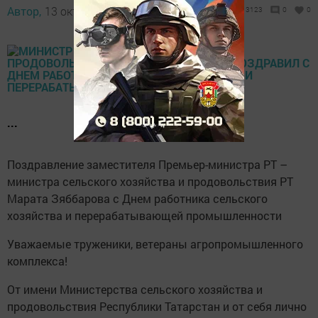
Автор,
13 октября 2019 - 07:00
3123
0
0
...
Поздравление заместителя Премьер-министра РТ –
министра сельского хозяйства и продовольствия РТ
Марата Зяббарова с Днем работника сельского
хозяйства и перерабатывающей промышленности
Уважаемые труженики, ветераны агропромышленного
комплекса!
От имени Министерства сельского хозяйства и
продовольствия Республики Татарстан и от себя лично