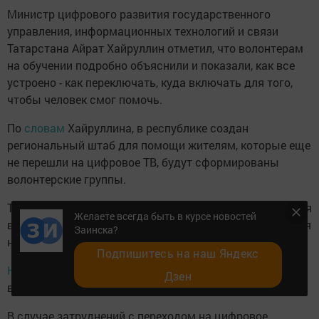
Министр цифрового развития государственного
управления, информационных технологий и связи
Татарстана Айрат Хайруллин отметил, что волонтерам
на обучении подробно объяснили и показали, как все
устроено - как переключать, куда включать для того,
чтобы человек смог помочь.
По
словам
Хайруллина, в республике создан
региональный штаб для помощи жителям, которые еще
не перешли на цифровое ТВ, будут сформированы
волонтерские группы.
Татарстан входит в число регионов, которые 14 октября
Желаете всегда быть в курсе новостей
в четвертой волне перейдут с аналогового телевещания
Заинска?
на цифровое.
Подпишитесь на наш Яндекс
Напомним
, что в Заинске также обучили новую группу
Дзен
волонтеров.
В случае затруднений с переходом на цифровое