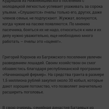
Кудряшов из Нижнебишевского поселения с
молодецкой легкостью успевает ухаживать за сорока
ульями. «Слушаются» пчелы только его, других, даже
членов семьи, не подпускают. Жужжат, волнуются,
когда чужие на пасеке появляются. По мнению
пасечника, бояться их не надо, относиться к ним и их
делу нужно уважительно, еще необходимо много
работать – пчелы это «оценят».
Григорий Коронов из Багряжского поселения увлечен
разведением лошадей. Своим хозяйством он смог
обзавестись благодаря республиканской программе
«Начинающий фермер». На средства гранта в размере
1,5 миллиона рублей закупил около 30 кобыл, которые
дают хорошее потомство, что позволяет значительно
расширить поголовье.
В свою очередь, семейная династия Батаевых из