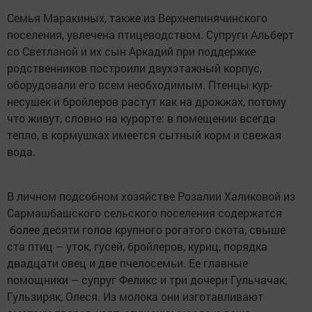
Семья Маракиных, также из Верхнепинячинского
поселения, увлечена птицеводством. Супруги Альберт
со Светланой и их сын Аркадий при поддержке
родственников построили двухэтажный корпус,
оборудовали его всем необходимым. Птенцы кур-
несушек и бройлеров растут как на дрожжах, потому
что живут, словно на курорте: в помещении всегда
тепло, в кормушках имеется сытный корм и свежая
вода.
В личном подсобном хозяйстве Розалии Халиковой из
Сармашбашского сельского поселения содержатся
более десяти голов крупного рогатого скота, свыше
ста птиц – уток, гусей, бройлеров, куриц, порядка
двадцати овец и две пчелосемьи. Ее главные
помощники – супруг Феликс и три дочери Гульчачак,
Гульзиряк, Олеся. Из молока они изготавливают