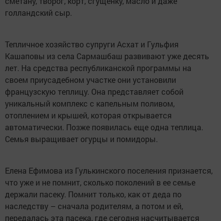
сметану, творог, корт, сгущенку, масло и даже
голландский сыр.
Тепличное хозяйство супруги Асхат и Гульфия
Кашаповы из села Сармашбаш развивают уже десять
лет. На средства республиканской программы на
своем приусадебном участке они установили
французскую теплицу. Она представляет собой
уникальный комплекс с капельным поливом,
отоплением и крышей, которая открывается
автоматически. Позже появилась еще одна теплица.
Семья выращивает огурцы и помидоры.
Елена Ефимова из Гулькинского поселения признается,
что уже и не помнит, сколько поколений в ее семье
держали пасеку. Помнит только, как от деда по
наследству – сначала родителям, а потом и ей,
передалась эта пасека, где сегодня насчитывается