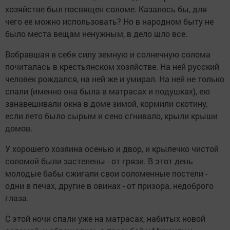
хозяйстве был посвящен соломе. Казалось бы, для
чего ее можно использовать? Но в народном быту не
было места вещам ненужным, в дело шло все.
Вобравшая в себя силу земную и солнечную солома
почиталась в крестьянском хозяйстве. На ней русский
человек рождался, на ней же и умирал. На ней не только
спали (именно она была в матрасах и подушках), ею
занавешивали окна в доме зимой, кормили скотину,
если лето было сырым и сено сгнивало, крыли крыши
домов.
У хорошего хозяина осенью и двор, и крылечко чистой
соломой были застелены - от грязи. В этот день
молодые бабы сжигали свои соломенные постели -
одни в печах, другие в овинах - от призора, недоброго
глаза.
С этой ночи спали уже на матрасах, набитых новой