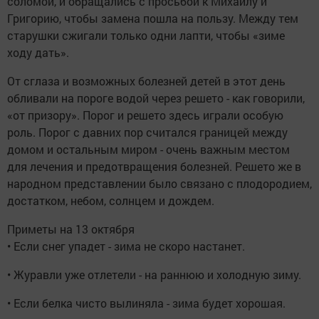
соломой, и обращались с просьбой к Михаилу и
Григорию, чтобы замена пошла на пользу. Между тем
старушки сжигали только одни лапти, чтобы «зиме
ходу дать».
От сглаза и возможных болезней детей в этот день
обливали на пороге водой через решето - как говорили,
«от призору». Порог и решето здесь играли особую
роль. Порог с давних пор считался границей между
домом и остальным миром - очень важным местом
для лечения и предотвращения болезней. Решето же в
народном представлении было связано с плодородием,
достатком, небом, солнцем и дождем.
Приметы на 13 октября
• Если снег упадет - зима не скоро настанет.
• Журавли уже отлетели - на раннюю и холодную зиму.
• Если белка чисто вылиняла - зима будет хорошая.