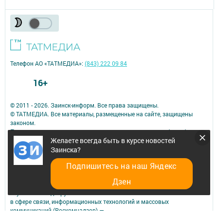
Телефон АО «ТАТМЕДИА»:
(843) 222 09 84
16+
© 2011 - 2026. Заинск-информ. Все права защищены.
© ТАТМЕДИА. Все материалы, размещенные на сайте, защищены
законом.
Перепечатка, воспроизведение и распространение в любом объеме
Желаете всегда быть в курсе новостей
информации,
размещенной на сайте, возможна только с письменного согласия
Заинска?
редакций СМИ.
Подпишитесь на наш Яндекс
При поддержке Республиканского агентства по печати и массовым
коммуникациям.
Дзен
Сетевое издание: «Заинск-информ» зарегистрировано Федеральной
службой по надзору
в сфере связи, информационных технологий и массовых
коммуникаций (Роскомнадзор) —