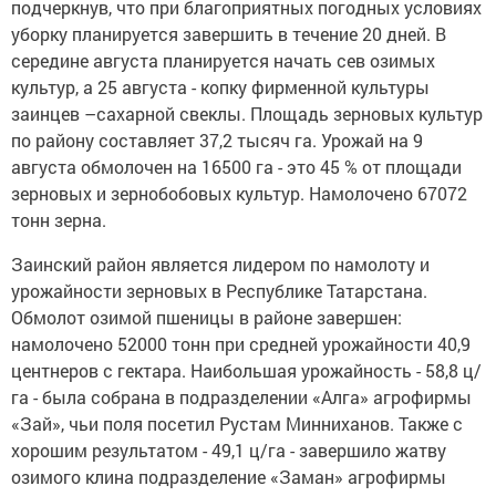
подчеркнув, что при благоприятных погодных условиях
уборку планируется завершить в течение 20 дней. В
середине августа планируется начать сев озимых
культур, а 25 августа - копку фирменной культуры
заинцев –сахарной свеклы. Площадь зерновых культур
по району составляет 37,2 тысяч га. Урожай на 9
августа обмолочен на 16500 га - это 45 % от площади
зерновых и зернобобовых культур. Намолочено 67072
тонн зерна.
Заинский район является лидером по намолоту и
урожайности зерновых в Республике Татарстана.
Обмолот озимой пшеницы в районе завершен:
намолочено 52000 тонн при средней урожайности 40,9
центнеров с гектара. Наибольшая урожайность - 58,8 ц/
га - была собрана в подразделении «Алга» агрофирмы
«Зай», чьи поля посетил Рустам Минниханов. Также с
хорошим результатом - 49,1 ц/га - завершило жатву
озимого клина подразделение «Заман» агрофирмы