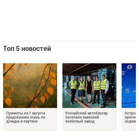
Топ 5 новостей
Приметы на 1 августа
Российский автоблогер
Астроло
предсказали осень по
посетила заинский
прогноз
дождю и паутине
колёсный завод
зодиак