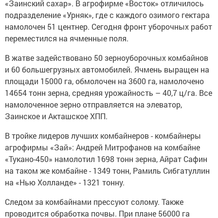
«Заинский сахар». В агрофирме «Восток» отличилось
подразделение «Урняк», где с каждого озимого гектара
намолочен 51 центнер. Сегодня фронт уборочных работ
переместился на ячменные поля.
В жатве задействовано 50 зерноуборочных комбайнов
и 60 большегрузных автомобилей. Ячмень выращен на
площади 15000 га, обмолочен на 3600 га, намолочено
14654 тонн зерна, средняя урожайность – 40,7 ц/га. Все
намолоченное зерно отправляется на элеватор,
Заинское и Акташское ХПП.
В тройке лидеров лучших комбайнеров - комбайнеры
агрофирмы «Зай»: Андрей Митрофанов на комбайне
«Тукано-450» намолотил 1698 тонн зерна, Айрат Сафин
на таком же комбайне - 1349 тонн, Рамиль Сибгатуллин
на «Нью Холланде» - 1321 тонну.
Следом за комбайнами прессуют солому. Также
проводится обработка почвы. При плане 56000 га