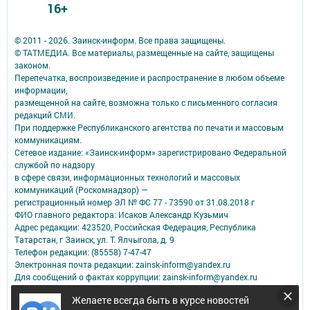
16+
© 2011 - 2026. Заинск-информ. Все права защищены.
© ТАТМЕДИА. Все материалы, размещенные на сайте, защищены
законом.
Перепечатка, воспроизведение и распространение в любом объеме
информации,
размещенной на сайте, возможна только с письменного согласия
редакций СМИ.
При поддержке Республиканского агентства по печати и массовым
коммуникациям.
Сетевое издание: «Заинск-информ» зарегистрировано Федеральной
службой по надзору
в сфере связи, информационных технологий и массовых
коммуникаций (Роскомнадзор) —
регистрационный номер ЭЛ № ФС 77 - 73590 от 31.08.2018 г
ФИО главного редактора: Исаков Александр Кузьмич
Адрес редакции: 423520, Российская Федерация, Республика
Татарстан, г Заинск, ул. Т. Ялчыгола, д. 9
Телефон редакции: (85558) 7-47-47
Электронная почта редакции: zainsk-inform@yandex.ru
Для сообщений о фактах коррупции: zainsk-inform@yandex.ru
Учредитель СМИ: АО «ТАТМЕДИА»
Желаете всегда быть в курсе новостей