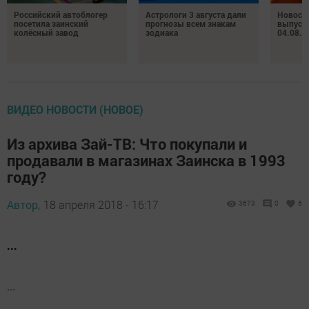
Российский автоблогер
Астрологи 3 августа дали
Новост
посетила заинский
прогнозы всем знакам
выпуск
колёсный завод
зодиака
04.08.2
ВИДЕО НОВОСТИ (НОВОЕ)
Из архива Зай-ТВ: Что покупали и
продавали в магазинах Заинска в 1993
году?
Автор,
18 апреля 2018 - 16:17
3673
0
6
...
...