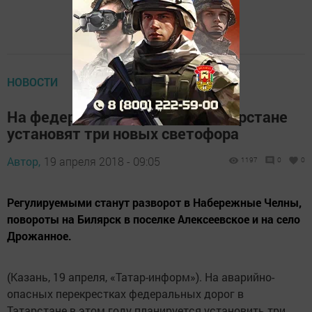
НОВОСТИ
На федеральных трассах в Татарстане
установят три новых светофора
Автор,
19 апреля 2018 - 09:05
1197
0
0
Регулируемыми станут разворот в Набережные Челны,
повороты на Билярск в поселке Алексеевское и на село
Дрожанное.
(Казань, 19 апреля, «Татар-информ»). На аварийно-
опасных перекрестках федеральных дорог в
Татарстане в этом году планируется установить три