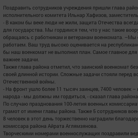
Поздравить сотрудников учреждения пришли глава райо
исполнительного комитета Ильнар Хафизов, заместитель
- В каком бы веке люди не жили, защита Отечества все
для государства. Мы гордимся тем, что у нас такие воо
обращаясь с работникам и ветеранам военкомата. –Мы с
работаем. Ваш труд высоко оценивается на республиканс
бы наш военкомат не выполнил план. Самое главное для 
важнее задачи.
Также глава района отметил, что заинский военкомат бе
своей длинной истории. Сложные задачи стояли перед в
Отечественной войны.
- На фронт ушло более 11 тысяч заинцев, 7400 человек –
народа - мы должны им гордиться, - сказал глава района
По случаю празднования 100-летия военных комиссариа
грамот от имени главы района. Также 5 сотрудников во
8 человек в этот день торжественно наградили благода
комиссара района Айрата Аглямзянова.
Творческими номерами военнослужащих поздравили вед