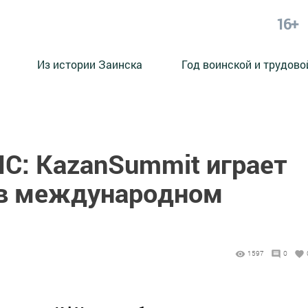
16+
Из истории Заинска
Год воинской и трудово
ИС: KazanSummit играет
 в международном
1597
0