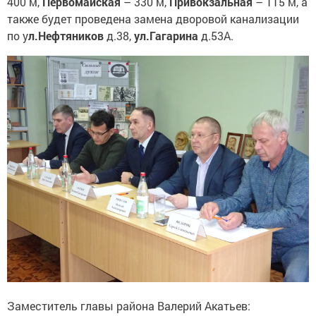
400 м,
Первомайская
– 330 м,
Привокзальная
– 115 м, а
также будет проведена замена дворовой канализации
по у
л.Нефтяников
д.38,
ул.Гагарина
д.53А.
Заместитель главы района
Валерий Акатьев: