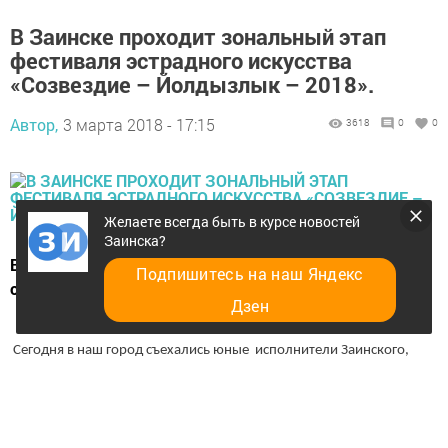
В Заинске проходит зональный этап
фестиваля эстрадного искусства
«Созвездие – Йолдызлык – 2018».
Автор,
3 марта 2018 - 17:15
3618
0
0
Желаете всегда быть в курсе новостей
Заинска?
Выступления юных артистов можно посмотреть
Подпишитесь на наш Яндекс
онлайн.
Дзен
Сегодня в наш город съехались юные исполнители Заинского,
Нижнекамского, Сармановского районов, в общей сложности за
два дня на сцене ДК «Энергетик» выступят около 1400 артистов.
4 марта в 18:00 состоится гала-концерт фестиваля, билеты можно