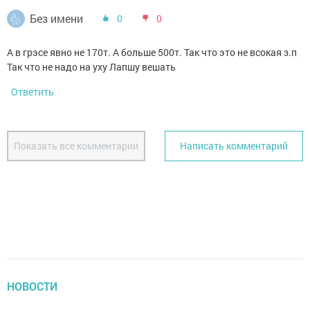
Без имени
0
0
А в грэсе явно не 170т. А больше 500т. Так что это не всокая з.п
Так что не надо на уху Лапшу вешать
Ответить
Показать все комментарии
Написать комментарий
НОВОСТИ