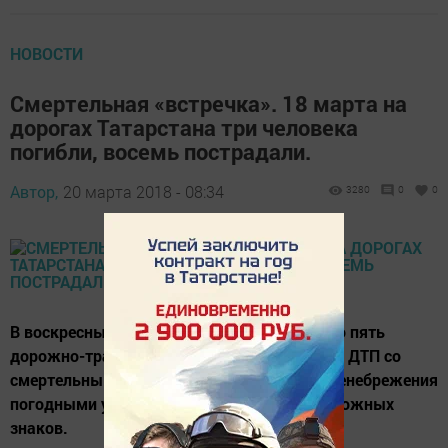
НОВОСТИ
Смертельная «встречка». 18 марта на
дорогах Татарстана три человека
погибли, восемь пострадали.
Автор,
20 марта 2018 - 08:34
3280
0
0
В воскресный день в республике произошло пять
дорожно-транспортных происшествий. Два ДТП со
смертельным исходом произошли из-за пренебрежения
погодными условиями и требованиями дорожных
знаков.