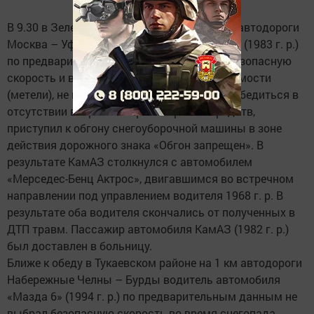
В 9.30 в Зеленодольском районе на 753 км автодороги
Москва – Уфа водитель автомобиля КамАЗ (1983 г. р.)
по предварительным данным не выбрал безопасную
скорость и в условиях недостаточной видимости
(метели), не имея возможности визуально убедиться в
отсутствии встречных транспортных средств,
приступил к обгону снегоуборочной машины в зоне
действия дорожного знака «Обгон запрещен». В
результате КамАЗ столкнулся с автомобилем
«Мерседес-Бенц Актрос», двигавшимся во встречном
направлении под управлением водителя 1968 г. р. В
результате оба водителя скончались от полученных в
ДТП травм. Пассажир автомобиля КамАЗ (1982 г. р.)
был доставлен в больницу.
Ближе к обеду в Тукаевском районе на 1 км автодороги
Набережные Челны – Бурды водитель автомобиля
«Мазда 6» (1994 г. р.) по предварительным данным не
выбрал безопасную скорость во время снегопада,