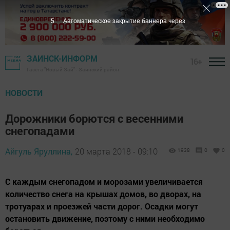
4
Автоматическое закрытие баннера через
ЗАИНСК-ИНФОРМ
16+
Газета "Новый Зай" - Заинский район
НОВОСТИ
Дорожники борются с весенними
снегопадами
Айгуль Яруллина,
20 марта 2018 - 09:10
1938
0
0
С каждым снегопадом и морозами увеличивается
количество снега на крышах домов, во дворах, на
тротуарах и проезжей части дорог. Осадки могут
остановить движение, поэтому с ними необходимо