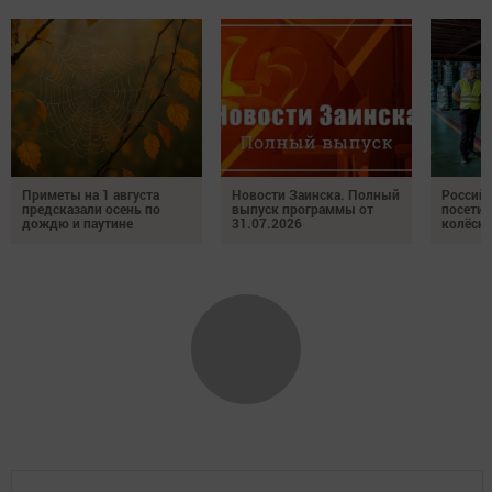
Приметы на 1 августа
Новости Заинска. Полный
Российс
предсказали осень по
выпуск программы от
посетил
дождю и паутине
31.07.2026
колёсн