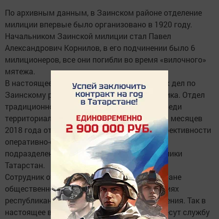
По архивным данным, в Заинском районе отделение
милиции впервые было организовано в 1920 году.
Начальником Заинской милиции стал Павел
Александрович Корнилов, в его подчинении было 6
милиционеров, все они погибли во время «вилочного»
мятежа.
В настоящее время штат отдела внутренних дел по
Заинскому району составляет 154 сотрудника. Отдел
традиционно занимает передовые места среди
территориальных отделов полиции, так за 5 месяцев
2018 года отдел занял первое место по эффективности
оперативно-служебной деятельности среди
подразделений 2 категории МВД по Республики
Татарстан.
Сотрудник отдела принимают участие в охране
общественного порядка во всех мероприятиях
республиканского и общероссийского значения. Так в
настоящее время 40 сотрудников отдела несут службу