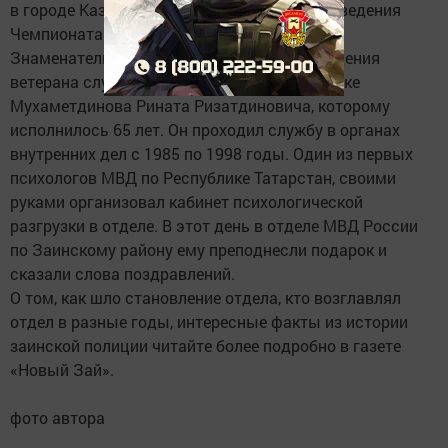
в городе Казань в период подготовки и проведения
Чемпионата мира по футболу 2018 года.
Знаменательная дата совпала с днем рождения
ветерана службы, майора полиции в отставке
Мухаметдинова Рината Ризатдиновича, которому
исполнилось 65 лет. Он проходил службу в органах
внутренних дел с 1985 по 1998 годы. Один из первых
психологов МВД по Республике Татарстан, своими
руками организовал кабинет психологической
разгрузки в отделе. В этот день в отделе МВД России
по Заинскому району ему преподнесли подарок и
сказали слова поздравлений.
О том, как шло становление отдела, кто возглавлял
отдел в разные годы, интересные факты из истории
заинской полиции читайте более подробно в газете
«Новый Зай».
фото автора