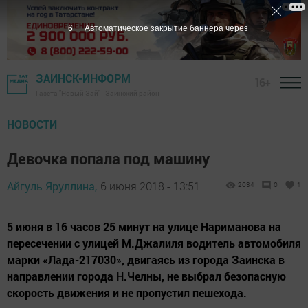
6
Автоматическое закрытие баннера через
ЗАИНСК-ИНФОРМ
16+
Газета "Новый Зай" - Заинский район
НОВОСТИ
Девочка попала под машину
Айгуль Яруллина,
6 июня 2018 - 13:51
2034
0
1
5 июня в 16 часов 25 минут на улице Нариманова на
пересечении с улицей М.Джалиля водитель автомобиля
марки «Лада-217030», двигаясь из города Заинска в
направлении города Н.Челны, не выбрал безопасную
скорость движения и не пропустил пешехода.