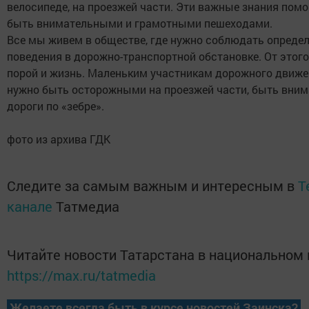
велосипеде, на проезжей части. Эти важные знания пом
быть внимательными и грамотными пешеходами.
Все мы живем в обществе, где нужно соблюдать опреде
поведения в дорожно-транспортной обстановке. От этого
порой и жизнь. Маленьким участникам дорожного движен
нужно быть осторожными на проезжей части, быть вни
дороги по «зебре».
фото из архива ГДК
Следите за самым важным и интересным в
T
канале
Татмедиа
Читайте новости Татарстана в национальном
https://max.ru/tatmedia
Желаете всегда быть в курсе новостей Заинска?