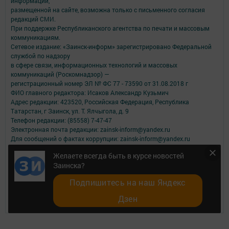
информации,
размещенной на сайте, возможна только с письменного согласия
редакций СМИ.
При поддержке Республиканского агентства по печати и массовым
коммуникациям.
Сетевое издание: «Заинск-информ» зарегистрировано Федеральной
службой по надзору
в сфере связи, информационных технологий и массовых
коммуникаций (Роскомнадзор) —
регистрационный номер ЭЛ № ФС 77 - 73590 от 31.08.2018 г
ФИО главного редактора: Исаков Александр Кузьмич
Адрес редакции: 423520, Российская Федерация, Республика
Татарстан, г Заинск, ул. Т. Ялчыгола, д. 9
Телефон редакции: (85558) 7-47-47
Электронная почта редакции: zainsk-inform@yandex.ru
Для сообщений о фактах коррупции: zainsk-inform@yandex.ru
Учредитель СМИ: АО «ТАТМЕДИА»
Желаете всегда быть в курсе новостей
Заинска?
Антикоррупционная политика
АО «ТАТМЕДИА» использует «cookie»
для персонализации сервисов и
Подпишитесь на наш Яндекс
удобства пользователей сайтом.
Использование «cookie» можно отменить в настройках браузера.
Дзен
Политика конфиденциальности