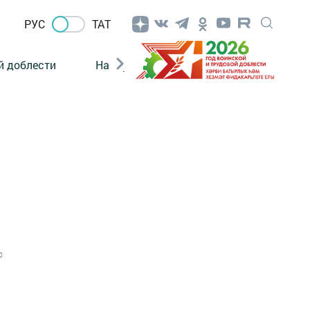
РУС
ТАТ
й доблести
Нацпроекты
Поколение будущего
0