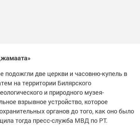
 джамаата»
е подожгли две церкви и часовню-купель в
атем на территории Билярского
еологического и природного музея-
ьное взрывное устройство, которое
охранительных органов до того, как оно было
щила тогда пресс-служба МВД по РТ.