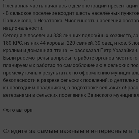
Пленарная часть началась с демонстрации презентации
- В сельское поселение входит шесть населённых пунктов
Пальчиково, с.Нератовка. Численность населения составл
национальности.
Сегодня в поселении 338 личных подсобных хозяйств, з
180 КРС, из них 44 коровы, 220 свиней, 39 овец и коз, 5
кролики и домашняя птица. – рассказал Петр Уразайкин
Были рассмотрены вопросы: о работе органов местного 
планируемых работах по самообложению в сельских посел
промежуточных результатах по оформлению муниципальн
безопасности в разрезе сельских поселений, о деятельн
к новогодним праздникам, о подготовке сельских образ
ветеранами в сельских поселениях Заинского муниципа
Фото автора
Следите за самым важным и интересным в
T