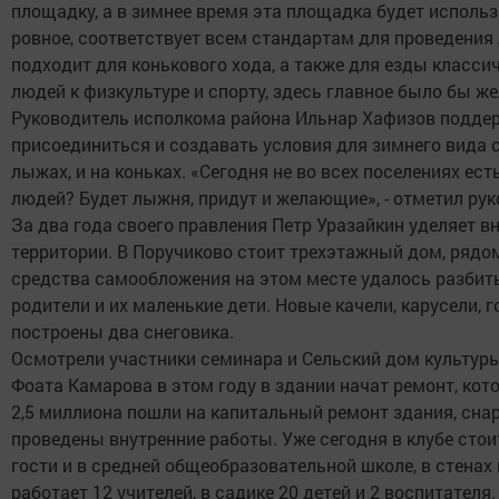
площадку, а в зимнее время эта площадка будет использ
ровное, соответствует всем стандартам для проведени
подходит для конькового хода, а также для езды класс
людей к физкультуре и спорту, здесь главное было бы ж
Руководитель исполкома района Ильнар Хафизов поддер
присоединиться и создавать условия для зимнего вида с
лыжах, и на коньках. «Сегодня не во всех поселениях ес
людей? Будет лыжня, придут и желающие», - отметил ру
За два года своего правления Петр Уразайкин уделяет в
территории. В Поручиково стоит трехэтажный дом, рядом
средства самообложения на этом месте удалось разбить
родители и их маленькие дети. Новые качели, карусели, 
построены два снеговика.
Осмотрели участники семинара и Сельский дом культуры
Фоата Камарова в этом году в здании начат ремонт, кот
2,5 миллиона пошли на капитальный ремонт здания, сна
проведены внутренние работы. Уже сегодня в клубе стоит
гости и в средней общеобразовательной школе, в стенах 
работает 12 учителей, в садике 20 детей и 2 воспитателя