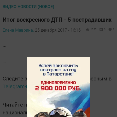
ВИДЕО НОВОСТИ (НОВОЕ)
Итог воскресного ДТП - 5 пострадавших
Елена Маврина,
25 декабря 2017 - 16:16
2557
0
2
...
...
Следите за самым важным и интересным в
Telegram-канале
Татмедиа
Читайте новости Татарстана в
национальном мессенджере MАХ: