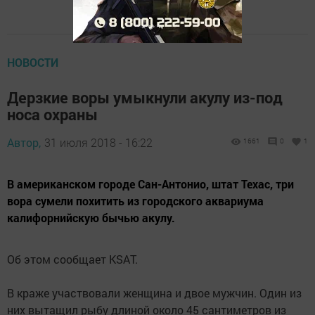
НОВОСТИ
Дерзкие воры умыкнули акулу из-под
носа охраны
Автор,
31 июля 2018 - 16:22
1661
0
1
В американском городе Сан-Антонио, штат Техас, три
вора сумели похитить из городского аквариума
калифорнийскую бычью акулу.
Об этом сообщает KSAT.
В краже участвовали женщина и двое мужчин. Один из
них вытащил рыбу длиной около 45 сантиметров из