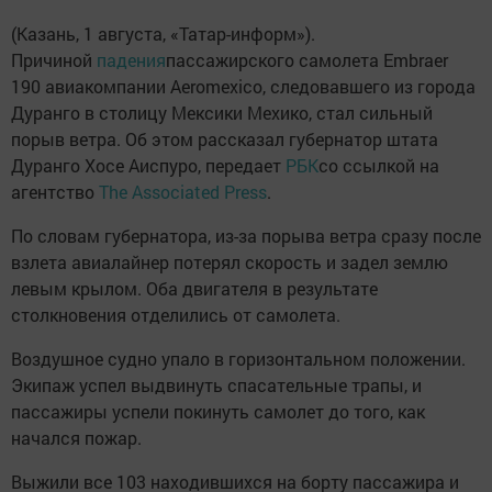
(Казань, 1 августа, «Татар-информ»).
Причиной
падения
пассажирского самолета Embraer
190 авиакомпании Aeromexico, следовавшего из города
Дуранго в столицу Мексики Мехико, стал сильный
порыв ветра. Об этом рассказал губернатор штата
Дуранго Хосе Аиспуро, передает
РБК
со ссылкой на
агентство
The Associated Press
.
По словам губернатора, из-за порыва ветра сразу после
взлета авиалайнер потерял скорость и задел землю
левым крылом. Оба двигателя в результате
столкновения отделились от самолета.
Воздушное судно упало в горизонтальном положении.
Экипаж успел выдвинуть спасательные трапы, и
пассажиры успели покинуть самолет до того, как
начался пожар.
Выжили все 103 находившихся на борту пассажира и