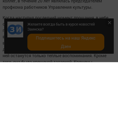
коллег, в течение 20 лет являлась председателем
профкома работников Управления культуры.
Когда наступил последний момент прощания, в небе
сгущались тучи, и вскоре пошел дождь. Как будто
Желаете всегда быть в курсе новостей
Заинска?
природа тоже плакала, провожая Ольгу Александровну
в последний путь. Она была добрым, искренним и
Подпишитесь на наш Яндекс
веселым человеком, который придавал людям
Дзен
духовную силу своим позитивным взглядом на мир. О
ней останутся только теплые воспоминания. Кроме
того, она была крещеной татаркой. Кряшены -
талантливый во всех отношениях народ, и Ольга
Трофимова всегда хотела, чтобы кряшенские традиции
развивались и не терялись.
Труд Ольги Александровны был высоко оценен. Она
награждена Почетной грамотой Министерства
культуры и многочисленными благодарственными
письмами. Прощай, Ольга Александровна! Ваш
неповторимый, мелодичный голос останется в нашей