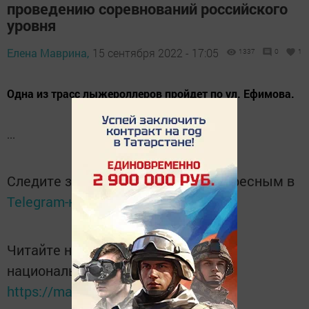
проведению соревнований российского
уровня
Елена Маврина,
15 сентября 2022 - 17:05
1337
0
1
Одна из трасс лыжероллеров пройдет по ул. Ефимова.
...
Следите за самым важным и интересным в
Telegram-канале
Татмедиа
Читайте новости Татарстана в
национальном мессенджере MАХ:
https://max.ru/tatmedia