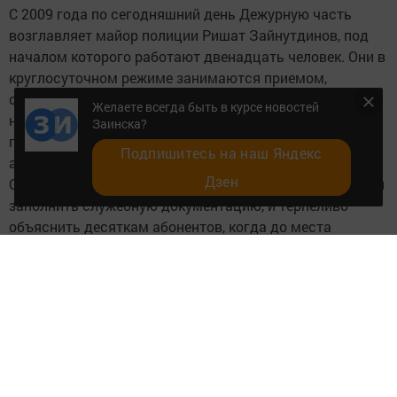
С 2009 года по сегодняшний день Дежурную часть
возглавляет майор полиции Ришат Зайнутдинов, под
началом которого работают двенадцать человек. Они в
круглосуточном режиме занимаются приемом,
обобщением информации, анализом и
Желаете всегда быть в курсе новостей
незамедлительным реагированием на поступающие от
Заинска?
граждан сообщения о преступлениях, происшествиях,
Подпишитесь на наш Яндекс
административных правонарушениях.
Дзен
Оператор линии 02 успевает и ответить на все звонки, и
заполнить служебную документацию, и терпеливо
объяснить десяткам абонентов, когда до места
происшествия доедет оперативная группа. Кроме того,
он держит под контролем работу нарядов ППС, ГИБДД
и следственно-оперативных групп.
За период своей работы подразделение Дежурная
часть с 2009 года по 2013 год занимала передовые
места в республиканском конкурсе МВД по РТ как
лучшее подразделение МВД по РТ.
Сотрудником, проработавшим самое долгое время в