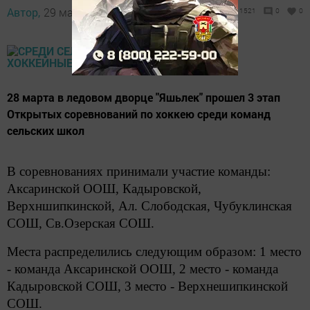
Автор,
29 марта 2018 - 10:26
1521
0
0
28 марта в ледовом дворце "Яшьлек" прошел 3 этап
Открытых соревнований по хоккею среди команд
сельских школ
В соревнованиях принимали участие команды:
Аксаринской ООШ, Кадыровской,
Верхншипкинской, Ал. Слободская, Чубуклинская
СОШ, Св.Озерская СОШ.
Места распределились следующим образом:
1 место
- команда Аксаринской ООШ,
2 место - команда
Кадыровской СОШ
,
3 место - Верхнешипкинской
СОШ
.