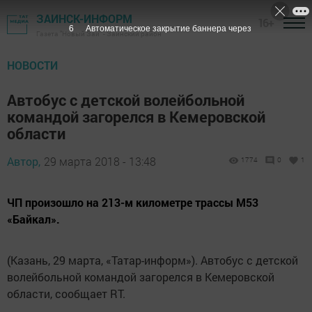
ЗАИНСК-ИНФОРМ
16+
5
Автоматическое закрытие баннера через
Газета "Новый Зай" - Заинский район
НОВОСТИ
Автобус с детской волейбольной
командой загорелся в Кемеровской
области
Автор,
29 марта 2018 - 13:48
1774
0
1
ЧП произошло на 213-м километре трассы М53
«Байкал».
(Казань, 29 марта, «Татар-информ»). Автобус с детской
волейбольной командой загорелся в Кемеровской
области, сообщает RT.