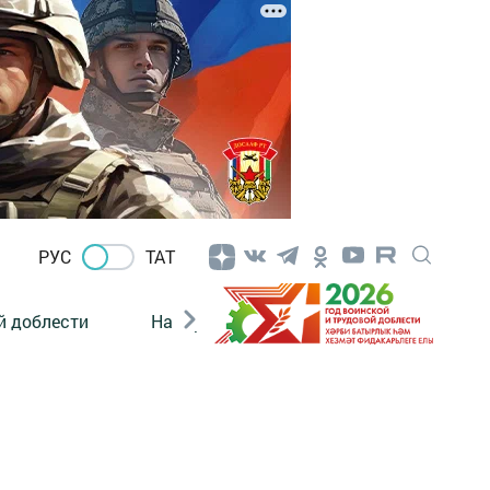
РУС
ТАТ
й доблести
Нацпроекты
Поколение будущего