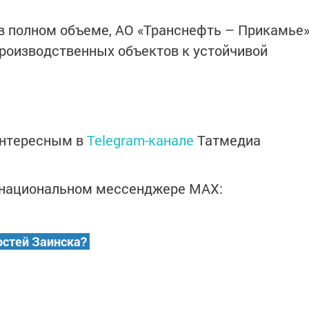
в полном объеме, АО «Транснефть – Прикамье
производственных объектов к устойчивой
интересным в
Telegram-канале
Татмедиа
в национальном мессенджере MАХ:
остей Заинска?