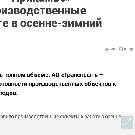
оизводственные
те в осенне-зимний
585
0
в полном объеме, АО «Транснефть –
отовности производственных объектов к
лодов.