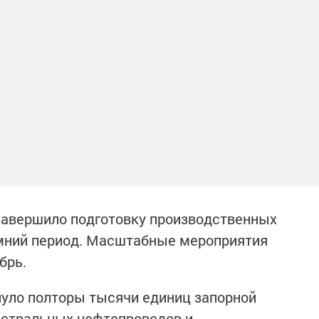
завершило подготовку производственных
имний период. Масштабные мероприятия
ябрь.
нуло полторы тысячи единиц запорной
истральных нефтепроводов и