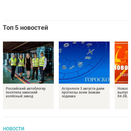
Топ 5 новостей
Российский автоблогер
Астрологи 3 августа дали
Новост
посетила заинский
прогнозы всем знакам
выпуск
колёсный завод
зодиака
04.08.2
НОВОСТИ