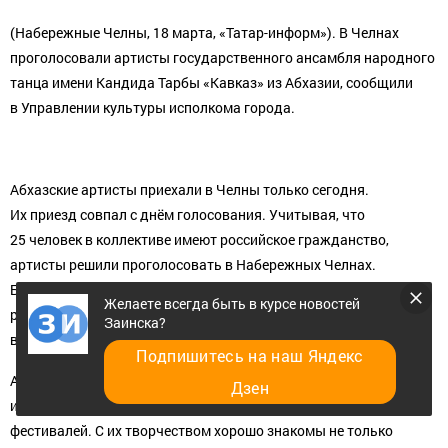
(Набережные Челны, 18 марта, «Татар-информ»). В Челнах
проголосовали артисты государственного ансамбля народного
танца имени Кандида Тарбы «Кавказ» из Абхазии, сообщили
в Управлении культуры исполкома города.
Абхазские артисты приехали в Челны только сегодня.
Их приезд совпал с днём голосования. Учитывая, что
25 человек в коллективе имеют российское гражданство,
артисты решили проголосовать в Набережных Челнах.
Бюллетени они получили на избирательном участке № 2824,
Желаете всегда быть в курсе новостей
расположенном в ДДН «Родник». После голосования они
Заинска?
выступили перед челнинскими зрителями.
Подпишитесь на наш Яндекс
Ансамбль «Кавказ» был основан в 1990 году. Артисты
Дзен
из Абхазии являются участниками международных
фестивалей. С их творчеством хорошо знакомы не только