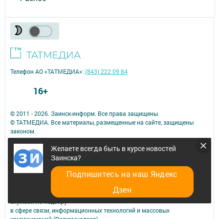
Телефон АО «ТАТМЕДИА»:
(843) 222 09 84
16+
© 2011 - 2026. Заинск-информ. Все права защищены.
© ТАТМЕДИА. Все материалы, размещенные на сайте, защищены
законом.
Перепечатка, воспроизведение и распространение в любом объеме
Желаете всегда быть в курсе новостей
информации,
Заинска?
размещенной на сайте, возможна только с письменного согласия
редакций СМИ.
Подпишитесь на наш Яндекс
При поддержке Республиканского агентства по печати и массовым
коммуникациям.
Дзен
Сетевое издание: «Заинск-информ» зарегистрировано Федеральной
службой по надзору
в сфере связи, информационных технологий и массовых
коммуникаций (Роскомнадзор) —