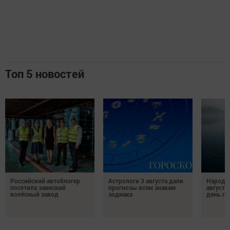
Топ 5 новостей
Российский автоблогер
Астрологи 3 августа дали
Народн
посетила заинский
прогнозы всем знакам
августа
колёсный завод
зодиака
день гр