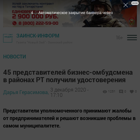
3
Автоматическое закрытие баннера через
ЗАИНСК-ИНФОРМ
16+
Газета "Новый Зай" - Заинский район
НОВОСТИ
45 представителей бизнес-омбудсмена
в районах РТ получили удостоверения
3 декабря 2020 -
Дарья Герасимова,
1251
0
0
17:10
Представители уполномоченного принимают жалобы
от предпринимателей и решают возникшие проблемы в
самом муниципалитете.