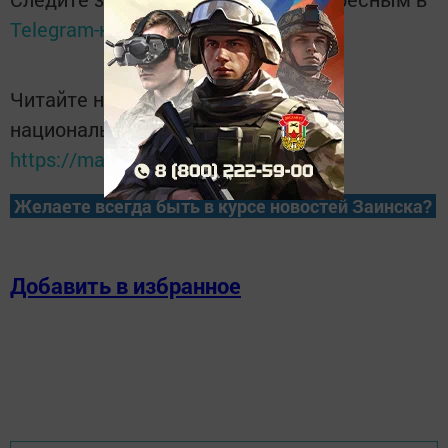
Telegram-канале
Татмедиа
Читайте новости Татарстана в
национальном мессенджере MАХ:
https://max.ru/tatmedia
Желаете всегда быть в курсе новостей Заинска?
Добавить в избранное