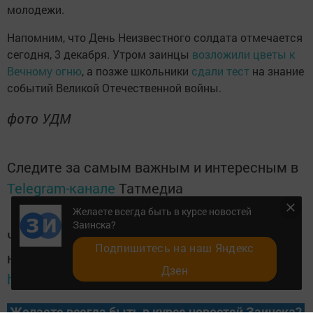
молодежи.
Напомним, что День Неизвестного солдата отмечается
сегодня, 3 декабря. Утром заинцы
возложили цветы к
Вечному огню
, а позже школьники
сдали тест
на знание
событий Великой Отечественной войны.
фото УДМ
Следите за самым важным и интересным в
Telegram-канале
Татмедиа
Желаете всегда быть в курсе новостей
Заинска?
Читайте новости Татарстана в
Подпишитесь на наш Яндекс
национальном мессенджере MАХ:
Дзен
https://max.ru/tatmedia
Желаете всегда быть в курсе новостей Заинска?