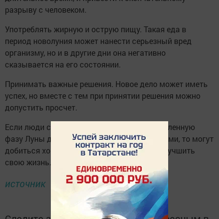
разрыву с человеком.
Употреблять жирную и острую пищу. Такая еда в
период новолуния может нанести серьезный вред
организму, но и в другие дни она негативно
сказывается на его состоянии.
Принимать важные решения. Новое дело может иметь
успех, но вместе с тем при принятии решения можно
допустить просчет.
Если люди стараются заниматься в определенную
фазу Луны делами, которые будут успешными, то могут
добиться хороших результатов в делах и улучшить
свою жизнь.
источник
Следите за самым важным и интересным в