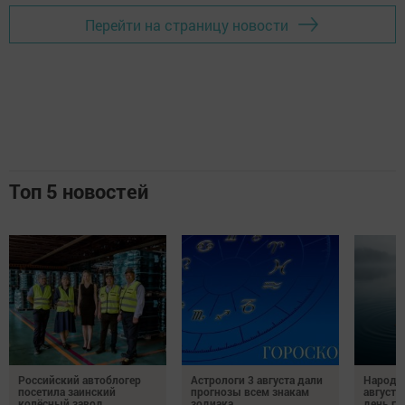
Перейти на страницу новости
Топ 5 новостей
Российский автоблогер
Астрологи 3 августа дали
Народн
посетила заинский
прогнозы всем знакам
августа
колёсный завод
зодиака
день гр