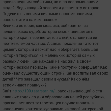
произошедшим событиям, но и по воспоминаниям
людей. Ведь каждый человек и делает эту историю.
Поделитесь своими личными воспоминаниями,
расскажите о самом важном.
Великая история, как мозаика, собирается из
человеческих судеб, история семьи вливается в
историю края, переплетается с ней, становится ее
неотъемлемой частью. А связь поколений - это тот
цемент, который держит нас и оберегает. Большая
история твориться из маленьких историй самых
разных людей. Как каждый из нас жил в своем
историческом периоде? Какие поступки совершал? Как
оценивал существующий строй? Как воспитывал своих
детей? Что завещал своим внукам? Как о нём
вспоминают правнуки?
Сайт
http://100.tatarstan.ru/
, рассказывающий о ста
славных годах со дня образования нашей республики,
приглашает всех татарстанцев поучаствовать в
наполнении контента кусочками из своей интересной