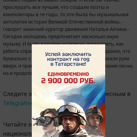
прослушать все лучшее, что создали поэты и
композиторы в те годы, то это была бы музыкальная
антология истории Великой Отечественной войны, -
говорит заинский куратор движения Наталья Алчина.-
Сегодня молодежь предпочитает несколько иную
музыку. И было вдвойне интересно посмотреть, как
ребята справятся с заданиями. Было неожиданно, что
буквально с первых аккордов, ребята поднимали руки
вверх, и правильно называли не только название песни,
но и продолжали строки из песен.
Следите за самым важным и интересным в
Telegram-канале
Татмедиа
Читайте новости Татарстана в
национальном мессенджере MАХ: