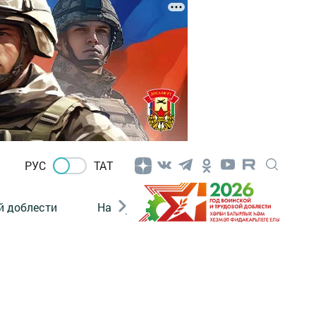
РУС
ТАТ
й доблести
Нацпроекты
Поколение будущего