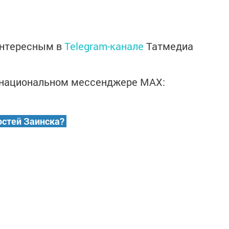
интересным в
Telegram-канале
Татмедиа
в национальном мессенджере MАХ:
остей Заинска?