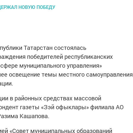
публики Татарстан состоялась
раждения победителей республиканских
 сфере муниципального управления»
чшее освещение темы местного самоуправления
ации.
ции в районных средствах массовой
ондент газеты «Зэй офыклары» филиала АО
Разима Кашапова.
ией «Совет муниципальных образований