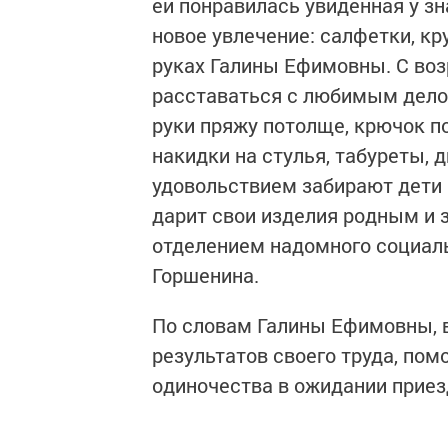
ей понравилась увиденная у зн
новое увлечение: салфетки, к
руках Галины Ефимовны. С возр
расставаться с любимым дело
руки пряжу потолще, крючок п
накидки на стулья, табуреты, 
удовольствием забирают дети 
дарит свои изделия родным и 
отделением надомного социаль
Горшенина.
По словам Галины Ефимовны, в
результатов своего труда, пом
одиночества в ожидании приезд