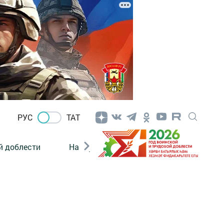
РУС
ТАТ
й доблести
Нацпроекты
Поколение будущего