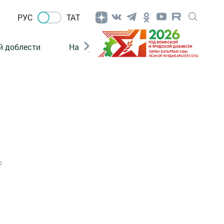
РУС
ТАТ
й доблести
Нацпроекты
Поколение будущего
0