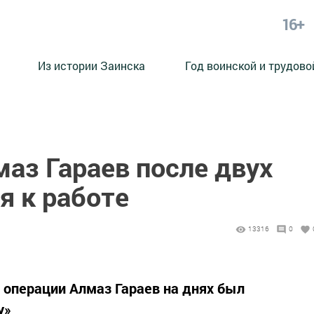
16+
Из истории Заинска
Год воинской и трудово
аз Гараев после двух
я к работе
13316
0
 операции Алмаз Гараев на днях был
у»