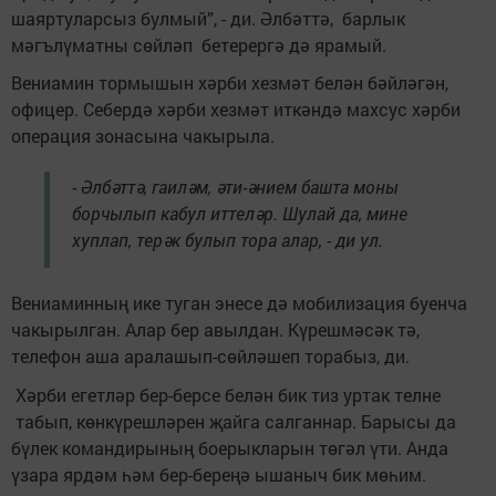
шаяртуларсыз булмый”, - ди. Әлбәттә, барлык
мәгълүматны сөйләп бетерергә дә ярамый.
Вениамин тормышын хәрби хезмәт белән бәйләгән,
офицер. Себердә хәрби хезмәт иткәндә махсус хәрби
операция зонасына чакырыла.
- Әлбәттә, гаиләм, әти-әнием башта моны
борчылып кабул иттеләр. Шулай да, мине
хуплап, терәк булып тора алар, - ди ул.
Вениаминның ике туган энесе дә мобилизация буенча
чакырылган. Алар бер авылдан. Күрешмәсәк тә,
телефон аша аралашып-сөйләшеп торабыз, ди.
Хәрби егетләр бер-берсе белән бик тиз уртак телне
табып, көнкүрешләрен җайга салганнар. Барысы да
бүлек командирының боерыкларын төгәл үти. Анда
үзара ярдәм һәм бер-береңә ышаныч бик мөһим.