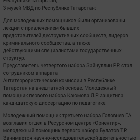
Республике Татарстан;
3 музей МВД по Республике Татарстан;
Для молодежных помощников были организованы
лекции с привлечением бывших
представителей деструктивных сообществ, лидеров
криминального сообщества, а также
действующими специалистами государственных
структур.
Представитель четвертого набора Зайнуллин Р.Р. стал
сотрудником аппарата
Антитеррористической комиссии в Республике
Татарстан на внештатной основе. Молодежный
помощник первого набора Каюмова Л.Р. защитила
кандидатскую диссертацию по педагогике.
Молодежный помощник третьего набора Головнев Г.А.
возглавил отдел в Ресурсном центре «Ориентир»,
молодежный помощник первого набора Булатов Т.Р.
Занимается научно-исследовательской деятельностью