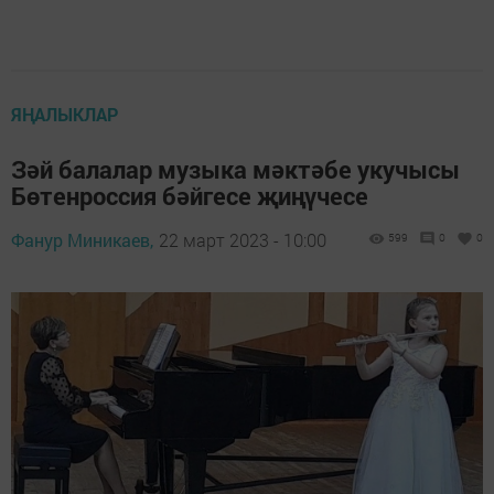
ЯҢАЛЫКЛАР
Зәй балалар музыка мәктәбе укучысы
Бөтенроссия бәйгесе җиңүчесе
Фанур Миникаев,
22 март 2023 - 10:00
599
0
0