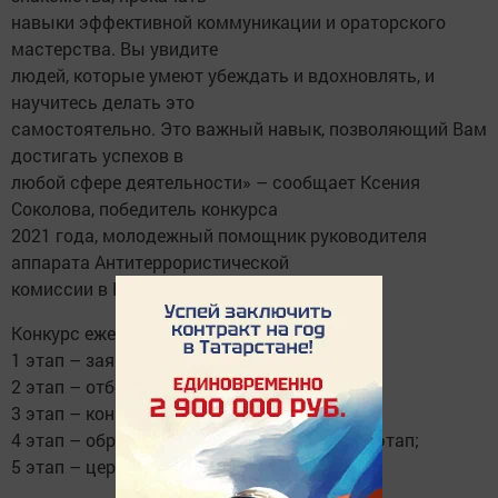
навыки эффективной коммуникации и ораторского
мастерства. Вы увидите
людей, которые умеют убеждать и вдохновлять, и
научитесь делать это
самостоятельно. Это важный навык, позволяющий Вам
достигать успехов в
любой сфере деятельности» – сообщает Ксения
Соколова, победитель конкурса
2021 года, молодежный помощник руководителя
аппарата Антитеррористической
комиссии в РТ.
Конкурс ежегодно состоит из пяти этапов:
1 этап – заявочная кампания;
2 этап – отборочный этап;
3 этап – конкурсный этап;
4 этап – образовательный (развивающий) этап;
5 этап – церемония награждения.