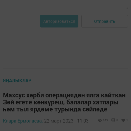
Отправить
Авторизоваться
ЯҢАЛЫКЛАР
Махсус хәрби операциядән ялга кайткан
Зәй егете көнкүреш, балалар хатлары
һәм тыл ярдәме турында сөйләде
Клара Ермолаева,
22 март 2023 - 11:03
519
0
1