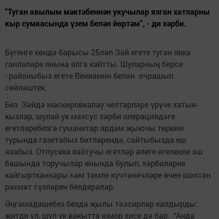
“Туган авылым мәктәбеннән укучылар язган хатларны
кыр сумкасында үзем белән йөртәм”, - ди хәрби.
Бүгенге көндә барысы 25ләп Зәй егете туган якка
гаиләләре янына ялга кайтты. Шуларның берсе
- районыбыз егете Вениамин белән очрашып
сөйләштек.
Без Зәйдә маскировкалау челтәрләре үрүче хатын-
кызлар, шулай ук махсус хәрби операциядәге
егетләребезгә гуманитар ярдәм җыючы төркем
турында газетабыз битләрендә, сайтыбызда еш
язабыз. Отпускка кайтучы егетләр әлеге игелекле эш
башында торучылар янында булып, хәрбиләрне
кайгыртканнары һәм тәмле күчтәнәчләре өчен шәхсән
рәхмәт сүзләрен белдерәләр.
Әңгәмәдәшебез бездә җылы тәэсирләр калдырды:
җитди ул, шул ук вакытта юмор хисе дә бар. “Анда