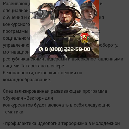
Развивающий этап включает в себя общую и
специализированную программы
обучения и состоится по итогам прохождения
конкурсного этапа. В рамках общей
программы обучения пройдут интенсивы по
социальному проектированию,
управлению командой, деловому документообороту,
мотивационные встречи с
республиканскими лидерами и высокопоставленными
лицами Татарстана в сфере
безопасности, нетворкинг-сессии на
командообразование.
Специализированная развивающая программа
обучения «Вектор» для
конкурсантов будет включать в себя следующие
тематики:
- профилактика идеологии терроризма в молодежной