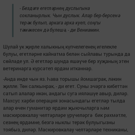
- Бездәге егетләрнең дуслыгына
сокланырлык. Чын дуслык. Алар бер-берсенә
терәк булып, аркага арка куеп, соңгы
тәмәкесен дә бүлешә, - ди Вениамин.
Шулай ук җирле халыкның күпчелегенең игелекле
булуы, егетләрне кайнатма белән сыйлавы турында да
сөйләде ул. Ә егетләр шунда яшәүче бер хуҗаның этен
ветеринарга күрсәтеп ярдәм иткәннәр.
-Анда инде чын яз. Һава торышы йомшаграк, ләкин
җилле. Төн салкынрак, - ди егет. Суны эчәргә кибеттән
сатып алалар икән, андагы суга ияләшүе авыр, диләр.
Махсус хәрби операция зонасындагы егетләр тылда
алар өчен гуманитар ярдәм җыючыларга һәм
маскировкалау челтәрләре үрүчеләргә бик рәхмәтле,
сезнең ярдәмне, безгә ныклы терәк булуыгызны
тоябыз, диләр. Маскировкалау челтәрләре техниканы,