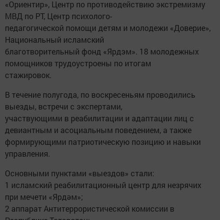
«Ориентир», Центр по противодействию экстремизму
МВД по РТ, Центр психолого-
педагогической помощи детям и молодежи «Доверие»,
Национальный исламский
благотворительный фонд «Ярдэм». 18 молодежных
помощников трудоустроены по итогам
стажировок.
В течение полугода, по воскресеньям проводились
выезды, встречи с экспертами,
участвующими в реабилитации и адаптации лиц с
девиантным и асоциальным поведением, а также
формирующими патриотическую позицию и навыки
управления.
Основными пунктами «выездов» стали:
1 исламский реабилитационный центр для незрячих
при мечети «Ярдәм»;
2 аппарат Антитеррористической комиссии в