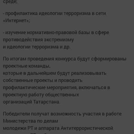
среде;
- профилактика идеологии терроризма в сети
«Интернет»;
- изучение нормативно-правовой базы в сфере
противодействия экстремизму
и идеологии терроризма и др.
По итогам проведения конкурса будут сформированы
проектные команды,
которые в дальнейшем будут реализовывать
собственные проекты и проводить
профилактические мероприятия, включаться в
проектную работу общественных
организаций Татарстана.
Победители получат возможность участия в работе
Министерства по делам
молодежи РТ и аппарата Антитеррористической