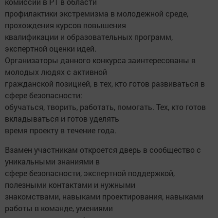
комиссии в РТ в области
профилактики экстремизма в молодежной среде,
прохождения курсов повышения
квалификации и образовательных программ,
экспертной оценки идей.
Организаторы данного конкурса заинтересованы в
молодых людях с активной
гражданской позицией, в тех, кто готов развиваться в
сфере безопасности:
обучаться, творить, работать, помогать. Тех, кто готов
вкладываться и готов уделять
время проекту в течение года.
Взамен участникам откроется дверь в сообщество с
уникальными знаниями в
сфере безопасности, экспертной поддержкой,
полезными контактами и нужными
знакомствами, навыками проектирования, навыками
работы в команде, умениями