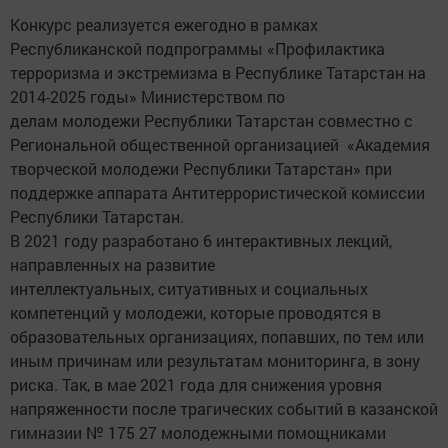
Конкурс реализуется ежегодно в рамках
Республиканской подпрограммы «Профилактика
терроризма и экстремизма в Республике Татарстан на
2014-2025 годы» Министерством по
делам молодежи Республики Татарстан совместно с
Региональной общественной организацией «Академия
творческой молодежи Республики Татарстан» при
поддержке аппарата Антитеррористической комиссии
Республики Татарстан.
В 2021 году разработано 6 интерактивных лекций,
направленных на развитие
интеллектуальных, ситуативных и социальных
компетенций у молодежи, которые проводятся в
образовательных организациях, попавших, по тем или
иным причинам или результатам мониторинга, в зону
риска. Так, в мае 2021 года для снижения уровня
напряженности после трагических событий в казанской
гимназии № 175 27 молодежными помощниками