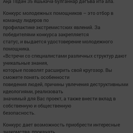
Аңа 18дән 35 яшькәчә булганнар дәгъва итә ала.
Конкурс молодежных помощников – это отбор в
команду лидеров по
профилактике экстремистских явлений. За
победителями конкурса закрепляется
статус, и выдается удостоверение молодежного
помощника.
«Встречи со специалистами различных структур дают
уникальные знания,
которые позволят расширить свой кругозор. Вы
сможете понять особенности
поведения людей, причины увлечения деструктивными
идеологиями, реализовать
значимый для Вас проект, а также внести вклад в
собственную и общественную
безопасность.
Конкурс дает возможность приобрести интересные
знакомства, прокачать