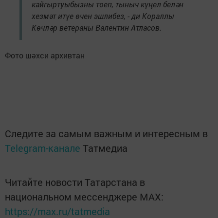
кайгыртуыбызны тоеп, тыныч күңел белән
хезмәт итүе өчен эшлибез, - ди Кораллы
Көчләр ветераны Валентин Атласов.
Фото шәхси архивтан
Следите за самым важным и интересным в
Telegram-канале
Татмедиа
Читайте новости Татарстана в
национальном мессенджере MАХ:
https://max.ru/tatmedia