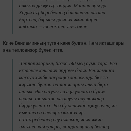
вакыты да җитәр тиздән. Моннан ары да
Ходай һәрберебезнең балаларын саклап
йөртсен, барысы да исән-имин йөреп
кайтсын, – ди егетнең әти-әнисе.
Кичә Вениаминның туган көне булган. Һәм якташлары
аңа тепловизор бүләк итте.
-Тепловизорның бәясе 140 мең сумн тора. Без
игелекле кешеләр ярдәме белән Вениаминга
махсус хәрби операция зонасында бик тә
кирәкле булган тепловизорны алып бирә
алдык. Әле сатучы да аңа үзеннән бүләк
ясады: тавыштан саклаучы наушниклар
бирде үзеннән. Без бу эшләрне җиңү өчен, ил
иминлеген сакларга киткән ир-
егетләребезнең сау-сәламәт, исән-имин
әйләнеп кайтулары, солдатларның безнең