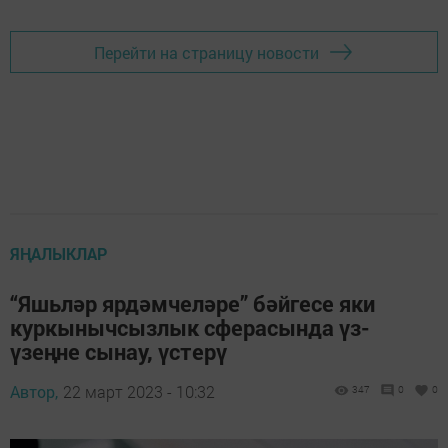
Перейти на страницу новости
ЯҢАЛЫКЛАР
“Яшьләр ярдәмчеләре” бәйгесе яки
куркынычсызлык сферасында үз-
үзеңне сынау, үстерү
Автор,
22 март 2023 - 10:32
347
0
0