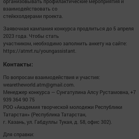
организовывать профилактические мероприятия и
взаимодействовать со
стейкхолдерами проекта.
Заявочная кампания конкурса продлиться до 5 апреля
2023 года. Чтобы стать
участником, необходимо заполнить анкету на сайте:
https://atmrt.ru/youngassistant.
Контакты:
По вопросам взаимодействия и участия:
wearetheworld.atm@gmail.com.
Менеджер конкурса — Сунгатулина Алсу Рустамовна, +7
939 364 90 75
РОО «Академия творческой молодежи Республики
Татарстан» (Республика Татарстан,
г. Казань, ул. Габдуллы Тукая, д. 58, офис 302).
Для справки: