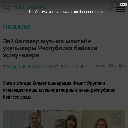
ЗӘЙ-ИНФОРМ
16+
3
Автоматическое закрытие баннера через
Газета "Зәй офыклары"- Зәй районы
ЯҢАЛЫКЛАР
Зәй балалар музыка мәктәбе
укучылары Республика бәйгесе
җиңүчеләре
Фанур Миникаев,
22 март 2023 - 12:00
295
0
0
Узган атнада Әлмәт шәһәрендә Фәрит Яруллин
исемендәге яшь музыкантларның ачык республика
бәйгесе узды.