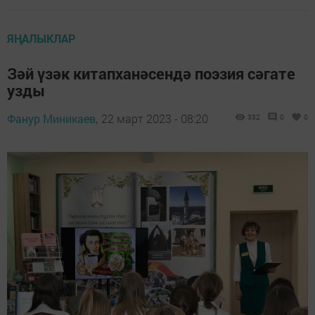
ЯҢАЛЫКЛАР
Зәй үзәк китапханәсендә поэзия сәгате
узды
Фанур Миникаев,
22 март 2023 - 08:20
332
0
0