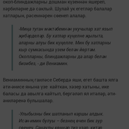
окоп-блиндажларны дошман күзеннән яшереп,
хәрбиләрне дә саклый. Шулай ук егетләр балалар
хатларын, рәсемнәрен сөенеп алалар.
-Миңа туган мәктәбемнән укучылар хат язып
җибәрделәр. Бу хатлар күңелне җылыта,
аларны алуы бик күңелле. Мин бу хатларны
кыр сумкасында үзем белән йөртәм.
Окопларны, блиндажларны да алар белән
бизибез, - ди Вениамин.
Вениаминның гаиләсе Себердә яши, егет башта ялга
әти-әнисе янына үзе кайткан, хәзер хатыны, ике
баласы да авылга кайтып, бергәләп ял итәләр, әти-
әниләренә булышалар.
-Улыбызны бик шатланып каршы алдык.
Исән-имин булуы – безнең өчен бик зур
сөенеч. Санаулы көннәр тиз узар, китәр