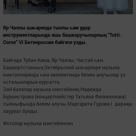
Яр Чаллы шәһәрендә тынлы һәм удар
инструментларында яшь башкаручыларның “Tutti.
Corne” VI Бөтенроссия бәйгесе узды.
Бәйгедә Түбән Кама, Яр Чаллы, Чистай һәм
Башкортстанның Октябрьский шәһәрләре музыка
мәктәпләрендә һәм көллиятендә белем алучылар үз
осталыкларын күрсәтте.
Зәй балалар музыка мәктәбенең Надежда
Бурмистрова (концертмейстер Татьяна Филимонова)
сыйныфында белем алучы Маргарита Гурова I дәрәҗә
лауреат булды.
Фотолар музыка мәктәбеннән