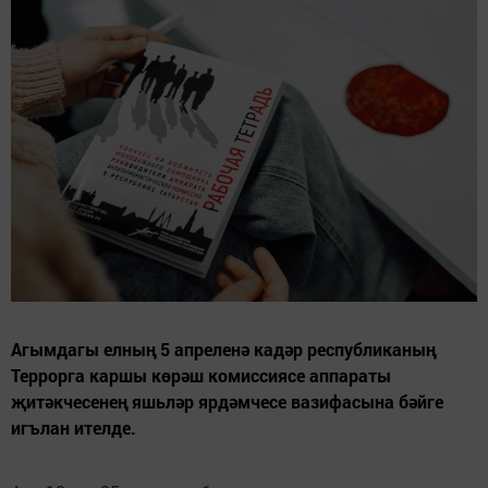
Агымдагы елның 5 апреленә кадәр республиканың
Террорга каршы көрәш комиссиясе аппараты
җитәкчесенең яшьләр ярдәмчесе вазифасына бәйге
игълан ителде.