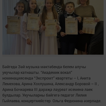
Бәйгедә Зәй музыка мәктәбендә белем алучы
укучылар катнашты. “Академик вокал”
номинациясендә “Экспромт” квартеты – I, Анита
Лемехова, Арина Хохлушина, Александр Боровой – II ,
Арина Бочкарева III дәрәҗә лауреат исеменә лаек
булдылар. Укучыларны бәйгегә педагог Лилия
Гыйлаева, концертмейстер Ольга Федюнина әзерләде.