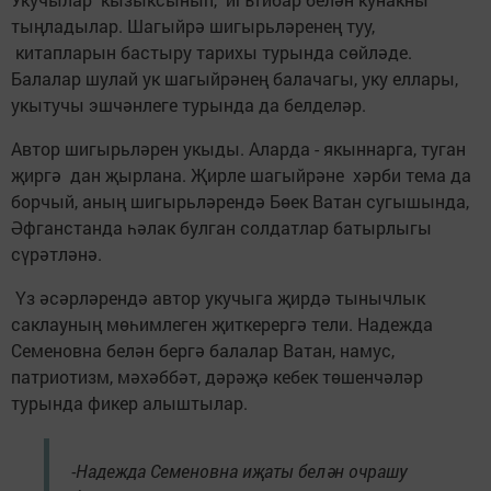
тыңладылар. Шагыйрә шигырьләренең туу,
китапларын бастыру тарихы турында сөйләде.
Балалар шулай ук шагыйрәнең балачагы, уку еллары,
укытучы эшчәнлеге турында да белделәр.
Автор шигырьләрен укыды. Аларда - якыннарга, туган
җиргә дан җырлана. Җирле шагыйрәне хәрби тема да
борчый, аның шигырьләрендә Бөек Ватан сугышында,
Әфганстанда һәлак булган солдатлар батырлыгы
сүрәтләнә.
Үз әсәрләрендә автор укучыга җирдә тынычлык
саклауның мөһимлеген җиткерергә тели. Надежда
Семеновна белән бергә балалар Ватан, намус,
патриотизм, мәхәббәт, дәрәҗә кебек төшенчәләр
турында фикер алыштылар.
-Надежда Семеновна иҗаты белән очрашу