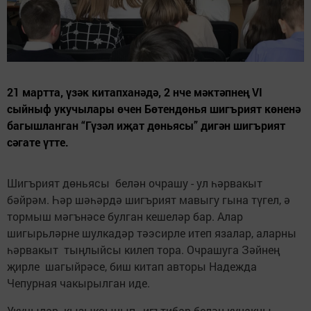
21 мартта, үзәк китапханәдә, 2 нче мәктәпнең VI
сыйныф укучылары өчен Бөтендөнья шигърият көненә
багышланган “Гүзәл иҗат дөньясы” дигән шигърият
сәгате үтте.
Шигърият дөньясы белән очрашу - ул һәрвакыт
бәйрәм. Һәр шәһәрдә шигърият мавыгу гына түгел, ә
тормыш мәгънәсе булган кешеләр бар. Алар
шигырьләрне шулкадәр тәэсирле итеп язалар, аларны
һәрвакыт тыңлыйсы килеп тора. Очрашуга Зәйнең
җирле шагыйрәсе, биш китап авторы Надежда
Чепурная чакырылган иде.
Укучылар кызыксынып, игътибар белән кунакны