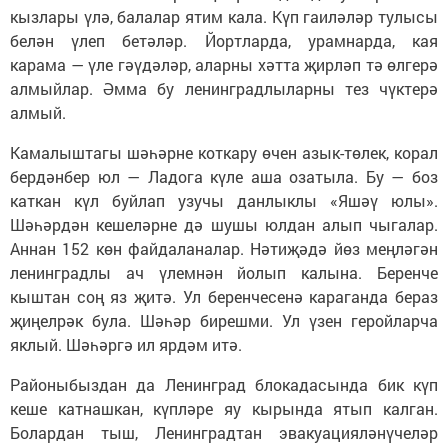
кызлары үлә, балалар ятим кала. Күп гаиләләр тулысы
белән үлеп бетәләр. Йортларда, урамнарда, кая
карама — үле гәүдәләр, аларны хәтта җирләп тә өлгерә
алмыйлар. Әмма бу ленинградлыларны тез чүктерә
алмый.
Камалыштагы шәһәрне коткару өчен азык-төлек, корал
бердәнбер юл — Ладога күле аша озатыла. Бу — боз
каткан күл буйлап узучы данлыклы «Яшәү юлы».
Шәһәрдән кешеләрне дә шушы юлдан алып чыгалар.
Аннан 152 көн файдаланалар. Нәтиҗәдә йөз меңләгән
ленинградлы ач үлемнән йолып калына. Беренче
кыштан соң яз җитә. Ул беренчесенә караганда бераз
җиңелрәк була. Шәһәр бирешми. Ул үзен геройларча
яклый. Шәһәргә ил ярдәм итә.
Районыбыздан да Ленинград блокадасында бик күп
кеше катнашкан, күпләре яу кырында ятып калган.
Болардан тыш, Ленинградтан эвакуацияләнүчеләр