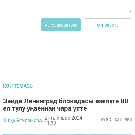
Отправить
Авторизоваться
КӨН ТЕМАСЫ
Зәйдә Ленинград блокадасы өзелүгә 80
ел тулу уңаеннан чара үтте
27 гыйнвар 2024 -
Энҗе Әгъләмова,
545
0
0
11:30