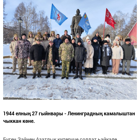
1944 елның 27 гыйнвары - Ленинградның камалыштан
чыккан көне.
Бүген Зәйнең Азатлык китерүче солдат һәйкәле