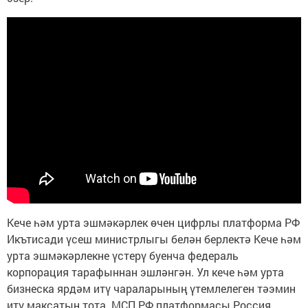
Кече һәм урта эшмәкәрлек өчен цифрлы платформа РФ
Икътисади үсеш министрлыгы белән берлектә Кече һәм
урта эшмәкәрлекне үстерү буенча федераль
корпорация тарафыннан эшләнгән. Ул кече һәм урта
бизнеска ярдәм итү чараларының үтемлелеген тәэмин
итү максатын тота. МСП.РФ платформасы Россия