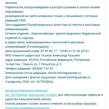
законом.
Перепечатка, воспроизведение и распространение в любом объеме
информации,
размещенной на сайте, возможна только с письменного согласия
редакций СМИ.
При поддержке Республиканского агентства по печати и массовым
коммуникациям.
Сетевое издание: «Заинск-информ» зарегистрировано Федеральной
службой по надзору
в сфере связи, информационных технологий и массовых
коммуникаций (Роскомнадзор) —
регистрационный номер ЭЛ № ФС 77 - 73590 от 31.08.2018 г
ФИО главного редактора: Исаков Александр Кузьмич
Адрес редакции: 423520, Российская Федерация, Республика
Татарстан, г Заинск, ул. Т. Ялчыгола, д. 9
Телефон редакции: (85558) 7-47-47
Электронная почта редакции: zainsk-inform@yandex.ru
Для сообщений о фактах коррупции: zainsk-inform@yandex.ru
Учредитель СМИ: АО «ТАТМЕДИА»
Антикоррупционная политика
АО «ТАТМЕДИА» использует «cookie»
для персонализации сервисов и
удобства пользователей сайтом.
Использование «cookie» можно отменить в настройках браузера.
Политика конфиденциальности