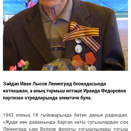
Зәйдән Иван Лысов Ленинград блокадасында
катнашкан, ә аның тормыш иптәше Ираида Федоровна
партизан отрядларында элемтәче була.
1943 елның 18 гыйнварында бөтен дөнья радиодан:
«Җиде көн дәвамында барган каты сугышлардан соң
Ленинград һәм Волхов фронты сугышчылары сугыш