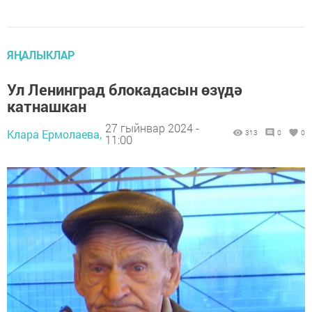
ЯҢАЛЫКЛАР
Ул Ленинград блокадасын өзүдә
катнашкан
27 гыйнвар 2024 -
Клара Ермолаева,
313
0
0
11:00