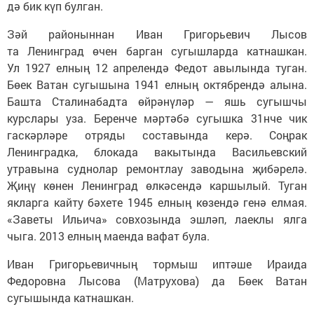
дә бик күп булган.
Зәй районыннан Иван Григорьевич Лысов
та Ленинград өчен барган сугышларда катнашкан.
Ул 1927 елның 12 апрелендә Федот авылында туган.
Бөек Ватан сугышына 1941 елның октябрендә алына.
Башта Сталинабадта өйрәнүләр — яшь сугышчы
курслары уза. Беренче мәртәбә сугышка 31нче чик
гаскәрләре отряды составында керә. Соңрак
Ленинградка, блокада вакытында Васильевский
утравына суднолар ремонтлау заводына җибәрелә.
Җиңү көнен Ленинград өлкәсендә каршылый. Туган
якларга кайту бәхете 1945 елның көзендә генә елмая.
«Заветы Ильича» совхозында эшләп, лаеклы ялга
чыга. 2013 елның маенда вафат була.
Иван Григорьевичның тормыш иптәше Ираида
Федоровна Лысова (Матрухова) да Бөек Ватан
сугышында катнашкан.