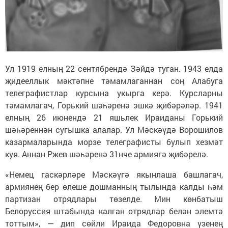
Ул 1919 елның 22 сентябрендә Зәйдә туган. 1943 елда
җидееллык мәктәпне тәмамлаганнан соң Алабуга
телеграфистлар курсына укырга керә. Курсларны
тәмамлагач, Горький шәһәренә эшкә җибәрәләр. 1941
елның 26 июнендә 21 яшьлек Ираиданы Горький
шәһәреннән сугышка алалар. Ул Мәскәүдә Ворошилов
казармаларында морзе телеграфисты булып хезмәт
куя. Аннан Ржев шәһәренә 31нче армиягә җибәрелә.
«Немец гаскәрләре Мәскәүгә якынлаша башлагач,
армиянең бер өлеше дошманның тылында калды һәм
партизан отрядлары төзелде. Мин көнбатыш
Белоруссия штабында калган отрядлар белән элемтә
тоттым», — дип сөйли Ираида Федоровна үзенең