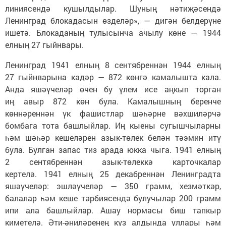
линиясендә кушылдылар. Шуның нәтиҗәсендә
Ленинград блокадасын өзделәр», — дигән белдерүне
ишетә. Блокаданың тулысынча ачылу көне — 1944
елның 27 гыйнвары.
Ленинград 1941 елның 8 сентябреннән 1944 елның
27 гыйнварына кадәр — 872 көнгә камалышта кала.
Анда яшәүчеләр өчен бу үлем исе аңкып торган
иң авыр 872 көн була. Камалышның беренче
көннәреннән үк фашистлар шәһәрне вәхшиләрчә
бомбага тота башлыйлар. Иң кыены сугышчыларны
һәм шәһәр кешеләрен азык-төлек белән тәэмин итү
була. Булган запас тиз арада юкка чыга. 1941 елның
2 сентябреннән азык-төлеккә карточкалар
кертелә. 1941 елның 25 декабреннән Ленинградта
яшәүчеләр: эшләүчеләр — 350 грамм, хезмәткәр,
балалар һәм кеше тәрбиясендә булучылар 200 грамм
ипи ала башлыйлар. Ашау нормасы биш тапкыр
киметелә. Әти-әниләренең күз алдында уллары һәм