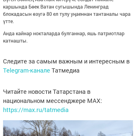
каршында Бөек Ватан сугышында Ленинград
блокадасын өзүгә 80 ел тулу уңаеннан тантаналы чара
үтте.
Анда кайнар нокталарда булганнар, яшь патриотлар
катнашты.
Следите за самым важным и интересным в
Telegram-канале
Татмедиа
Читайте новости Татарстана в
национальном мессенджере MАХ:
https://max.ru/tatmedia