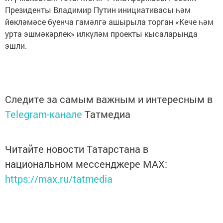
Президенты Владимир Путин инициативасы һәм
йөкләмәсе буенча гамәлгә ашырыла торган «Кече һәм
урта эшмәкәрлек» илкүләм проекты кысаларында
эшли.
Следите за самым важным и интересным в
Telegram-канале
Татмедиа
Читайте новости Татарстана в
национальном мессенджере MАХ:
https://max.ru/tatmedia