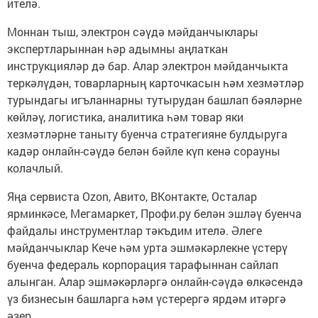
ителә.
Моннан тыш, электрон сәүдә мәйданчыклары
экспертларыннан һәр адымны аңлаткан
инструкцияләр дә бар. Алар электрон мәйданчыкта
теркәлүдән, товарларның карточкасын һәм хезмәтләр
турындагы игъланнарны тутырудан башлап бәяләрне
көйләү, логистика, аналитика һәм товар яки
хезмәтләрне таныту буенча стратегияне булдыруга
кадәр онлайн-сәүдә белән бәйле күп кенә сорауны
колачлый.
Яңа сервиста Ozon, Авито, ВКонтакте, Осталар
ярминкәсе, Мегамаркет, Профи.ру белән эшләү буенча
файдалы инструментлар тәкъдим ителә. Әлеге
мәйданчыклар Кече һәм урта эшмәкәрлекне үстерү
буенча федераль корпорация тарафыннан сайлап
алынган. Алар эшмәкәрләргә онлайн-сәүдә өлкәсендә
үз бизнесын башларга һәм үстерергә ярдәм итәргә
әзер.