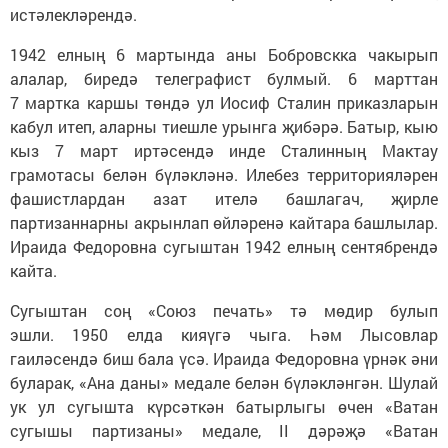
истәлекләрендә.
1942 елның 6 мартында аны Бобровскка чакырып
алалар, биредә телеграфист булмый. 6 марттан
7 мартка каршы төндә ул Иосиф Сталин приказларын
кабул итеп, аларны тиешле урынга җибәрә. Батыр, кыю
кыз 7 март иртәсендә инде Сталинның Мактау
грамотасы белән бүләкләнә. Илебез территорияләрен
фашистлардан азат ителә башлагач, җирле
партизаннарны акрынлап өйләренә кайтара башлылар.
Ираида Федоровна сугыштан 1942 елның сентябрендә
кайта.
Сугыштан соң «Союз печать» тә мөдир булып
эшли. 1950 елда кияүгә чыга. Һәм Лысовлар
гаиләсендә биш бала үсә. Ираида Федоровна үрнәк әни
буларак, «Ана даны» медале белән бүләкләнгән. Шулай
ук ул сугышта күрсәткән батырлыгы өчен «Ватан
сугышы партизаны» медале, II дәрәҗә «Ватан