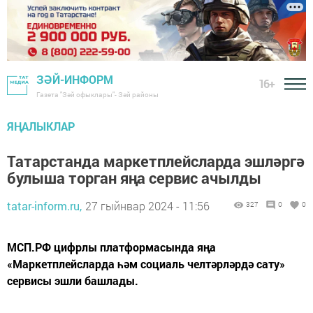
ЗӘЙ-ИНФОРМ
16+
Газета "Зәй офыклары"- Зәй районы
ЯҢАЛЫКЛАР
Татарстанда маркетплейсларда эшләргә
булыша торган яңа сервис ачылды
tatar-inform.ru,
27 гыйнвар 2024 - 11:56
327
0
0
МСП.РФ цифрлы платформасында яңа
«Маркетплейсларда һәм социаль челтәрләрдә сату»
сервисы эшли башлады.