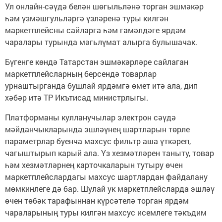
Ул онлайн-сәүдә белән шөгыльләнә торган эшмәкәр
һәм үзмәшгульләргә үзләренә туры килгән
маркетплейсны сайларга һәм гамәлдәге ярдәм
чаралары турында мәгьлүмат алырга булышачак.
Бүгенге көндә Татарстан эшмәкәрләре сайлаган
маркетплейсларның берсендә товарлар
урнаштырганда бушлай ярдәмгә өмет итә ала, дип
хәбәр итә ТР Икътисад министрлыгы.
Платформаны кулланучылар электрон сәүдә
мәйданчыкларында эшләүнең шартларын төрле
параметрлар буенча махсус фильтр аша үткәреп,
чагыштырып карый ала. Үз хезмәтләрен таныту, товар
һәм хезмәтләрнең карточкаларын тутыру өчен
маркетплейслардагы махсус шартлардан файдалану
мөмкинлеге дә бар. Шулай ук маркетплейсларда эшләү
өчен төбәк тарафыннан күрсәтелә торган ярдәм
чараларының туры килгән махсус исемлеге тәкъдим