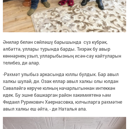
Әниләр белән сөйләшү барышында сүз күбрәк,
әлбәттә, уллары турында барды. Тизрәк бу авыр
көннәрнең узып, улларыбызның исән-сау кайтуларын
телибез, ди алар.
-Рәхмәт улыбыз аркасында юллы булдык. Бар авыл
халкы шулай, ди. Озак еллар авыл халкы олы юлдан
Сәвәләйгә керүче юлның начарлыгыннан интеккән
идек. Бу эшне башкарган район хакимиятенә һәм
Фидаил Рурикович Хәернасовка, юлчыларга рәхмәтне
авыл халкы еш әйтә, - ди Наталья апа.