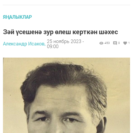
ЯҢАЛЫКЛАР
Зәй үсешенә зур өлеш керткән шәхес
25 ноябрь 2023 -
Александр Исаков,
453
0
1
09:00