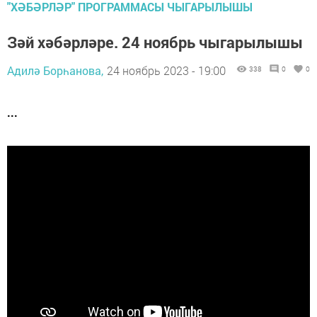
"ХӘБӘРЛӘР" ПРОГРАММАСЫ ЧЫГАРЫЛЫШЫ
Зәй хәбәрләре. 24 ноябрь чыгарылышы
Адилә Борһанова,
24 ноябрь 2023 - 19:00
338
0
0
...