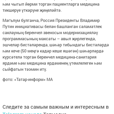
һәм чыгып йөрми торган пациентларга медицина
тикшерүе үткәрүне җиңеләйтә.
Мәгълүм булганча, Россия Президенты Владимир
Путин инициативасы белән башланган сәламәтлек
саклауның беренчел звеносын модернизацияләү
программасының максаты – авыл җирлегендә,
эшчеләр бистәләрендә, шәһәр тибындагы бистәләрдә
һәм кече (50 меңгә кадәр кеше яшәгән) шәһәрләрдә
күрсәтелә торган беренчел медицина-санитария
ярдәме һәм медицина ярдәменең үтемлелеген һәм
сыйфатын тәэмин итү.
фото: «Татар-информ» МА
Следите за самым важным и интересным в