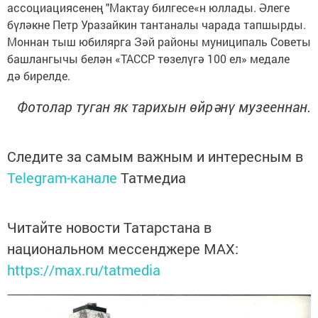
ассоциациясенең "Мактау билгесе«н юллады. Әлеге
бүләкне Петр Уразайкин тантаналы чарада тапшырды.
Моннан тыш юбилярга Зәй районы муниципаль Советы
башлангычы белән «ТАССР төзелүгә 100 ел» медале
дә бирелде.
Фотолар туган як тарихын өйрәнү музееннан.
Следите за самым важным и интересным в
Telegram-канале
Татмедиа
Читайте новости Татарстана в
национальном мессенджере MАХ:
https://max.ru/tatmedia