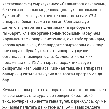
хастаханәсенең сырхауханәсе «Сәламәтлек саклауның
беренчел звеносын модернизацияләү» программасы
буенча «Ренекс» күчмә рентген аппараты һәм УЗИ
аппараты белән тәэмин ителгән. Соңгысы дүрт
датчиклы ультратавышлы заманча прибордан
гыйбарәт. Ул эчке органнарның торышын карау һәм
йөрәк-кан тамырлары системасы, оча төбе органнары,
корсак куышлыгы, бөерләрдәге авыруларны ачыклау
өчен кирәк. Шулай ук хатын-кызларның җенси
органнарын тикшереп була. Кардиологик датчик
ярдәмендә яңа УЗИ аппараты йөрәк тикшерүен
сыйфатлы итеп башкара. Моннан тыш, яңа аппаратта
бавырның катылыгын үлчи ала торган программа да
бар.
Күчмә цифрлы рентген аппараты исә диагностика өчен
югары сыйфатлы сурәтләр төшереп бирә. Табиб
тикшерүләрне кабинетта гына түгел, кирәк булса, күчмә
җиһазны палатага да китерә ала. Бу – авыр хәлдәге