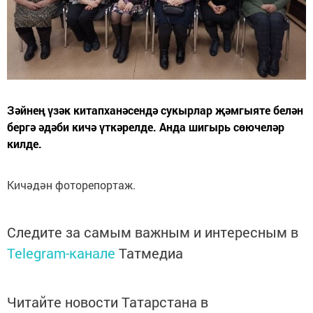
Зәйнең үзәк китапханәсендә сукырлар җәмгыяте белән
бергә әдәби кичә үткәрелде. Анда шигырь сөючеләр
килде.
Кичәдән фоторепортаж.
Следите за самым важным и интересным в
Telegram-канале
Татмедиа
Читайте новости Татарстана в