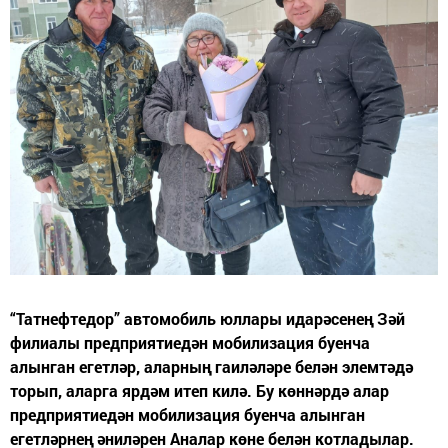
“Татнефтедор” автомобиль юллары идарәсенең Зәй
филиалы предприятиедән мобилизация буенча
алынган егетләр, аларның гаиләләре белән элемтәдә
торып, аларга ярдәм итеп килә. Бу көннәрдә алар
предприятиедән мобилизация буенча алынган
егетләрнең әниләрен Аналар көне белән котладылар.