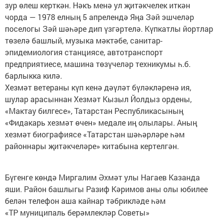
зур өлеш керткән. Нәкъ менә ул җитәкчелек иткән
чорда — 1978 елның 5 апрелендә Яңа Зәй эшчеләр
поселогы Зәй шәһәре дип үзгәртелә. Күпкатлы йортлар
төзелә башлый, музыка мәктәбе, санитар-
эпидемиология станциясе, автотранспорт
предприятиесе, машина төзүчеләр техникумы һ.б.
барлыкка килә.
Хезмәт ветераны күп кенә дәүләт бүләкләренә ия,
шулар арасыннан Хезмәт Кызыл Йолдыз ордены,
«Мактау билгесе», Татарстан Республикасының
«Фидакарь хезмәт өчен» медале иң олылары. Аның
хезмәт биографиясе «Татарстан шәһәрләре һәм
районнары җитәкчеләре» китабына кертелгән.
Бүгенге көндә Миргалим Әхмәт улы Нагаев Казанда
яши. Район башлыгы Разиф Кәримов аны олы юбилее
белән телефон аша кайнар тәбрикләде һәм
«ТР муниципаль берәмлекләр Советы»