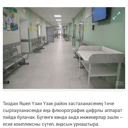
Тиздән Яшел Үзән Үзәк район хастаханәсенең 1нче
сырхауханәсендә яңа флюорографик цифрлы аппарат
пәйда булачак. Бүгенге көндә анда инженерлар эшли –
иске комплексны сүтеп, яңасын урнаштыра.