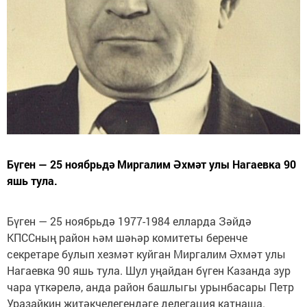
Бүген — 25 ноябрьдә Миргалим Әхмәт улы Нагаевка 90
яшь тула.
Бүген — 25 ноябрьдә 1977-1984 елларда Зәйдә
КПССның район һәм шәһәр комитеты беренче
секретаре булып хезмәт куйган Миргалим Әхмәт улы
Нагаевка 90 яшь тула. Шул уңайдан бүген Казанда зур
чара үткәрелә, анда район башлыгы урынбасары Петр
Уразайкин җитәкчелегендәге делегация катнаша.