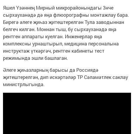
Яшел Үзәннең Мирный микрорайонындагы 3нче
сырхауханәдә дә яңа флюорографны монтажлау бара.
Бирегә әлеге җиһаз җитештерелгән Тула заводыннан
белгеч килгән. Моннан тыш, бу сырхауханәдә яңа
рентген аппараты куелган. Инженерлар яңа
комплексны урнаштырып, медицина персоналына
инструктаж үткәргәч, рентген кабинеты тест
режимында эшли башлаган.
Әлеге җиһазларның барысы да Россиядә
җитештерелгән, дип искәртәләр ТР Сәламәтлек саклау
министрлыгында.