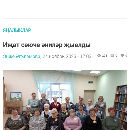
ЯҢАЛЫКЛАР
Иҗат сөюче әниләр җыелды
Энҗе Әгъләмова,
24 ноябрь 2023 - 17:03
298
0
0