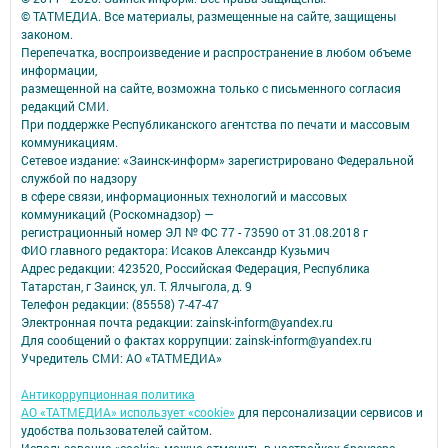
© ТАТМЕДИА. Все материалы, размещенные на сайте, защищены
законом.
Перепечатка, воспроизведение и распространение в любом объеме
информации,
размещенной на сайте, возможна только с письменного согласия
редакций СМИ.
При поддержке Республиканского агентства по печати и массовым
коммуникациям.
Сетевое издание: «Заинск-информ» зарегистрировано Федеральной
службой по надзору
в сфере связи, информационных технологий и массовых
коммуникаций (Роскомнадзор) —
регистрационный номер ЭЛ № ФС 77 - 73590 от 31.08.2018 г
ФИО главного редактора: Исаков Александр Кузьмич
Адрес редакции: 423520, Российская Федерация, Республика
Татарстан, г Заинск, ул. Т. Ялчыгола, д. 9
Телефон редакции: (85558) 7-47-47
Электронная почта редакции: zainsk-inform@yandex.ru
Для сообщений о фактах коррупции: zainsk-inform@yandex.ru
Учредитель СМИ: АО «ТАТМЕДИА»
Антикоррупционная политика
АО «ТАТМЕДИА» использует «cookie»
для персонализации сервисов и
удобства пользователей сайтом.
Использование «cookie» можно отменить в настройках браузера.