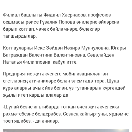
Филиал башлыгы Фидаил Хәернасов, профсоюз
оешмасы рәисе Гүзәлия Попова әниләрне өйләренә
барып котлап, чәчәк бәйләмнәре, бүләкләр
тапшырдылар.
Котлауларны Иске Зәйдән Нәзирә Муннуловна, Югары
Баграждан Валентина Валентиновна, Сәвәләйдән
Наталья Филипповна кабул итте.
Предприятие җитәкчелеге мобилизацияләнгән
егетләрнең әти-әниләре белән элемтәдә тора. Шуңа
күрә аларны ачык йөз белән, үз туганнарын күргәндәй
җылы итеп каршы алалар да.
-Шулай безне игътибарда тоткан өчен җитәкчелеккә
рәхмәтебезне белдерәбез. Сезнең кайгыртуны, ярдәмне
тоеп яшибез, - ди әниләр.