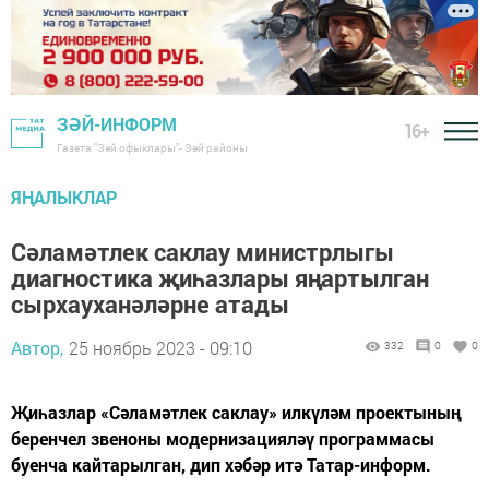
ЗӘЙ-ИНФОРМ
16+
Газета "Зәй офыклары"- Зәй районы
ЯҢАЛЫКЛАР
Сәламәтлек саклау министрлыгы
диагностика җиһазлары яңартылган
сырхауханәләрне атады
Автор,
25 ноябрь 2023 - 09:10
332
0
0
Җиһазлар «Сәламәтлек саклау» илкүләм проектының
беренчел звеноны модернизацияләү программасы
буенча кайтарылган, дип хәбәр итә Татар-информ.