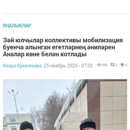
ЯҢАЛЫКЛАР
Зәй юлчылар коллективы мобилизация
буенча алынган егетләрнең әниләрен
Аналар көне белән котлады
Клара Ермолаева,
25 ноябрь 2023 - 07:32
354
0
0