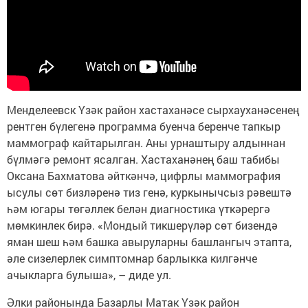
Менделеевск Үзәк район хастаханәсе сырхауханәсенең
рентген бүлегенә программа буенча беренче тапкыр
маммограф кайтарылган. Аны урнаштыру алдыннан
бүлмәгә ремонт ясалган. Хастаханәнең баш табибы
Оксана Бахматова әйткәнчә, цифрлы маммография
ысулы сөт бизләренә тиз генә, куркынычсыз рәвештә
һәм югары төгәллек белән диагностика үткәрергә
мөмкинлек бирә. «Мондый тикшерүләр сөт бизендә
яман шеш һәм башка авыруларны башлангыч этапта,
әле сизелерлек симптомнар барлыкка килгәнче
ачыкларга булыша», – диде ул.
Әлки районында Базарлы Матак Үзәк район