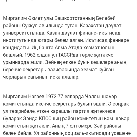
Миргалим Әхмәт улы Башкортстанның Бәләбәй
районы Суккул авылында туган. Казахстан дәүләт
университетында, Казан дәүләт финанс- икътисад
институтында югары белем алган. Икътисад фәннәре
кандидаты. Иң башта Алма-Атада хезмәт юлын
башлый. 1962 елдан ул ТАССРда төрле җитәкче
урыннарда эшли. Зәйнең өлкән буын кешеләре аның
беренче секретарь вазифасында хезмәт куйган
чорларын сагынып искә алалар.
Миргалим Нагаев 1972-77 елларда Чаллы шәһәр
комитетында икенче секретарь булып эшли. Ә соңрак
ул тәҗрибәле, үткен карашлы партия җитәкчесе
буларак Зәйдә КПССның район комитетын һәм шәһәр
комитетын җитәкли. Аның 7 ел гомере Зәй районы
белән бәйле. Ул районның социаль-икътисади үсешенә