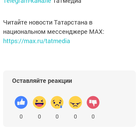
Telegram-канале
Татмедиа
Читайте новости Татарстана в
национальном мессенджере MАХ:
https://max.ru/tatmedia
Оставляйте реакции
0
0
0
0
0