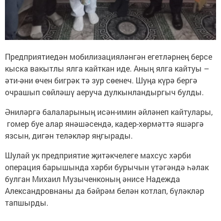
Предприятиедән мобилизацияләнгән егетләрнең берсе
кыска вакытлы ялга кайткан иде. Аның ялга кайтуы –
әти-әни өчен бигрәк тә зур сөенеч. Шуңа күрә бергә
очрашып сөйләшү аеруча дулкынландыргыч булды.
Әниләргә балаларының исән-имин әйләнеп кайтулары,
гомер буе алар янәшәсендә, кадер-хөрмәттә яшәргә
язсын, дигән теләкләр яңгырады.
Шулай ук предприятие җитәкчелеге махсус хәрби
операция барышында хәрби бурычын үтәгәндә һәлак
булган Михаил Музыченконың әнисе Надежда
Александровнаны да бәйрәм белән котлап, бүләкләр
тапшырды.