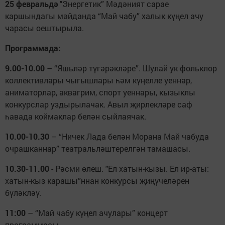
25 февральдә
"Энергетик” Мәдәният сарае
каршындагы мәйданда “Май чабу” халык күңел ачу
чарасы оештырыла.
Программада:
9.00-10.00
– “Яшьләр түгәрәкләре”. Шулай ук фольклор
коллективлары чыгышлары һәм күңелле уеннар,
аниматорлар, аквагрим, спорт уеннары, кызыклы
конкурслар уздырылачак. Авыл җирлекләре саф
һавада коймаклар белән сыйлаячак.
10.00-10.30
– “Ничек Лада белән Морана Май чабуда
очрашканнар” театральләштерелгән тамашасы.
10.30-11.00
- Рәсми өлеш. "Ел хатын-кызы. Ел ир-аты:
хатын-кыз карашы”ннан конкурсы җиңүчеләрен
бүләкләү.
11:00
– “Май чабу күңел ачулары” концерт
программасы.