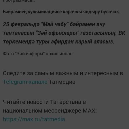
Бәйрәмнең кульминациясе карачкы яндыру булачак.
25 февральдә "Май чабу" бәйрәмен ачу
тантанасын "Зәй офыклары" газетасының ВК
төркемендә туры эфирдан карый аласыз.
Фото "Зәй-информ" архивыннан.
Следите за самым важным и интересным в
Telegram-канале
Татмедиа
Читайте новости Татарстана в
национальном мессенджере MАХ:
https://max.ru/tatmedia