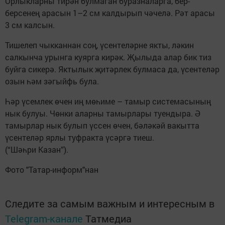
Орлыкларны тирән булмаган буразналарга, бер-
берсенең арасын 1–2 см калдырып чәчелә. Рәт арасы
3 см калсын.
Тишелеп чыкканнан соң, үсентеләрне якты, ләкин
салкынча урынга куярга кирәк. Җылыда алар бик тиз
буйга сикерә. Яктылык җитәрлек булмаса да, үсентеләр
озын һәм зәгыйфь була.
Һәр үсемлек өчен иң мөһиме – тамыр системасының
нык булуы. Чөнки аларны тамырлары туендыра. Ә
тамырлар нык булып үссен өчен, бәләкәй вакытта
үсентеләр ярлы туфракта үсәргә тиеш.
(“Шәһри Казан”).
Фото "Татар-информ"нан
Следите за самым важным и интересным в
Telegram-канале
Татмедиа