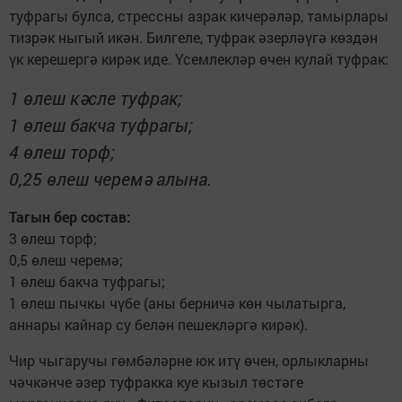
туфрагы булса, стрессны азрак кичерәләр, тамырлары
тизрәк ныгый икән. Билгеле, туфрак әзерләүгә көздән
үк керешергә кирәк иде. Үсемлекләр өчен кулай туфрак:
1 өлеш кәсле туфрак;
1 өлеш бакча туфрагы;
4 өлеш торф;
0,25 өлеш черемә алына.
Тагын бер состав:
3 өлеш торф;
0,5 өлеш черемә;
1 өлеш бакча туфрагы;
1 өлеш пычкы чүбе (аны берничә көн чылатырга,
аннары кайнар су белән пешекләргә кирәк).
Чир чыгаручы гөмбәләрне юк итү өчен, орлыкларны
чәчкәнче әзер туфракка куе кызыл төстәге