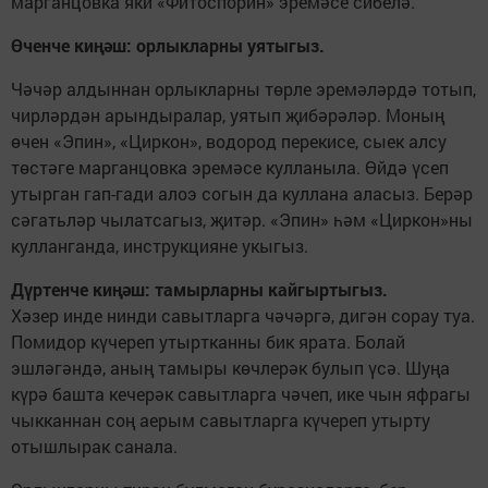
марганцовка яки «Фитоспорин» эремәсе сибелә.
Өченче киңәш: орлыкларны уятыгыз.
Чәчәр алдыннан орлыкларны төрле эремәләрдә тотып,
чирләрдән арындыралар, уятып җибәрәләр. Моның
өчен «Эпин», «Циркон», водород перекисе, сыек алсу
төстәге марганцовка эремәсе кулланыла. Өйдә үсеп
утырган гап-гади алоэ согын да куллана аласыз. Берәр
сәгатьләр чылатсагыз, җитәр. «Эпин» һәм «Циркон»ны
кулланганда, инструкцияне укыгыз.
Дүртенче киңәш: тамырларны кайгыртыгыз.
Хәзер инде нинди савытларга чәчәргә, дигән сорау туа.
Помидор күчереп утыртканны бик ярата. Болай
эшләгәндә, аның тамыры көчлерәк булып үсә. Шуңа
күрә башта кечерәк савытларга чәчеп, ике чын яфрагы
чыкканнан соң аерым савытларга күчереп утырту
отышлырак санала.