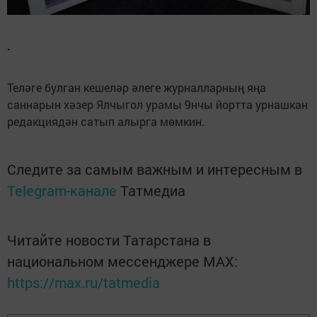
.
Теләге булган кешеләр әлеге журналларның яңа
саннарын хәзер Ялчыгол урамы 9нчы йортта урнашкан
редакциядән сатып алырга мөмкин.
Следите за самым важным и интересным в
Telegram-канале
Татмедиа
Читайте новости Татарстана в
национальном мессенджере MАХ:
https://max.ru/tatmedia