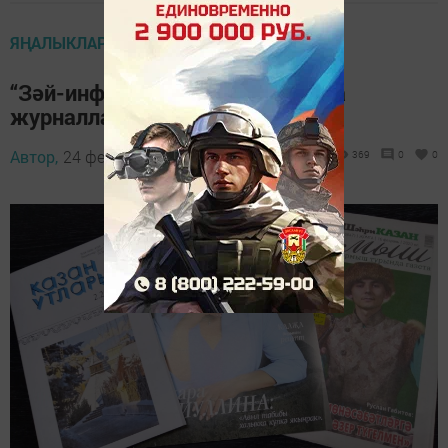
ЯҢАЛЫКЛАР
“Зәй-информ” редакциясенә яңа
журналлар кайтты
Автор,
24 февраль 2023 - 11:30
369
0
0