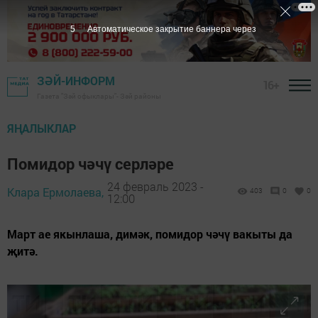
4
Автоматическое закрытие баннера через
ЗӘЙ-ИНФОРМ
16+
Газета "Зәй офыклары"- Зәй районы
ЯҢАЛЫКЛАР
Помидор чәчү серләре
24 февраль 2023 -
Клара Ермолаева,
403
0
0
12:00
Март ае якынлаша, димәк, помидор чәчү вакыты да
җитә.