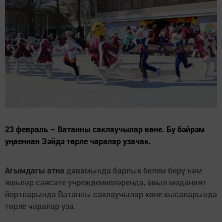
23 февраль – Ватанны саклаучылар көне. Бу бәйрәм
уңаеннан Зәйдә төрле чаралар узачак.
Агымдагы атна
дәвамында барлык белем бирү һәм
яшьләр сәясәте учреждениеләрендә, авыл мәдәният
йортларында Ватанны саклаучылар көне кысаларында
төрле чаралар уза.