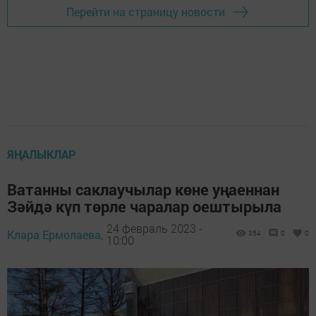
Перейти на страницу новости
ЯҢАЛЫКЛАР
Ватанны саклаучылар көне уңаеннан
Зәйдә күп төрле чаралар оештырыла
24 февраль 2023 -
Клара Ермолаева,
354
0
0
10:00