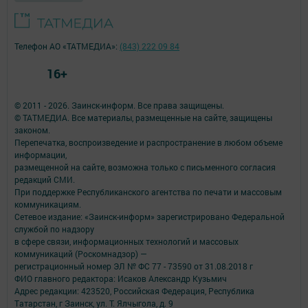
Телефон АО «ТАТМЕДИА»:
(843) 222 09 84
16+
© 2011 - 2026. Заинск-информ. Все права защищены.
© ТАТМЕДИА. Все материалы, размещенные на сайте, защищены
законом.
Перепечатка, воспроизведение и распространение в любом объеме
информации,
размещенной на сайте, возможна только с письменного согласия
редакций СМИ.
При поддержке Республиканского агентства по печати и массовым
коммуникациям.
Сетевое издание: «Заинск-информ» зарегистрировано Федеральной
службой по надзору
в сфере связи, информационных технологий и массовых
коммуникаций (Роскомнадзор) —
регистрационный номер ЭЛ № ФС 77 - 73590 от 31.08.2018 г
ФИО главного редактора: Исаков Александр Кузьмич
Адрес редакции: 423520, Российская Федерация, Республика
Татарстан, г Заинск, ул. Т. Ялчыгола, д. 9