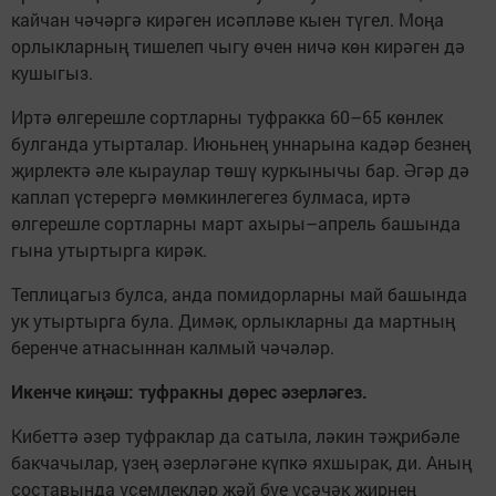
кайчан чәчәргә кирәген исәпләве кыен түгел. Моңа
орлыкларның тишелеп чыгу өчен ничә көн кирәген дә
кушыгыз.
Иртә өлгерешле сортларны туфракка 60–65 көнлек
булганда утырталар. Июньнең уннарына кадәр безнең
җирлектә әле кыраулар төшү куркынычы бар. Әгәр дә
каплап үстерергә мөмкинлегегез булмаса, иртә
өлгерешле сортларны март ахыры–апрель башында
гына утыртырга кирәк.
Теплицагыз булса, анда помидорларны май башында
ук утыртырга була. Димәк, орлыкларны да мартның
беренче атнасыннан калмый чәчәләр.
Икенче киңәш: туфракны дөрес әзерләгез.
Кибеттә әзер туфраклар да сатыла, ләкин тәҗрибәле
бакчачылар, үзең әзерләгәне күпкә яхшырак, ди. Аның
составында үсемлекләр җәй буе үсәчәк җирнең