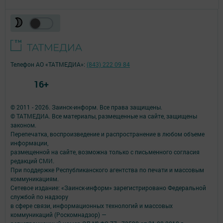
Телефон АО «ТАТМЕДИА»:
(843) 222 09 84
16+
© 2011 - 2026. Заинск-информ. Все права защищены.
© ТАТМЕДИА. Все материалы, размещенные на сайте, защищены
законом.
Перепечатка, воспроизведение и распространение в любом объеме
информации,
размещенной на сайте, возможна только с письменного согласия
редакций СМИ.
При поддержке Республиканского агентства по печати и массовым
коммуникациям.
Сетевое издание: «Заинск-информ» зарегистрировано Федеральной
службой по надзору
в сфере связи, информационных технологий и массовых
коммуникаций (Роскомнадзор) —