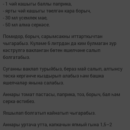
- 1 чәй кашыгы баллы паприка,
- ярты чәй кашыгы төелгән кара борыч,
- 30 мл үсемлек мае,
- 50 мл алма серкәсе.
Помидор, борыч, сарымсакны иттарткычтан
чыгарабыз. Күләме 6 литрдан да ким булмаган зур
кәстрүлгә вакланган бөтен яшелчәне салып
болгатабыз.
Суганны ваклап турыйбыз, бераз май салып, алтынсу
төскә кергәнче кыздырып алабыз һәм башка
яшелчәләр янына салабыз.
Аннары томат пастасы, паприка, тоз, борыч, бал һәм
серкә өстибез.
Яхшылап болгатып кайнатып чыгарабыз.
Аннары уртача утта, капкачын япмый гына 1,5–2