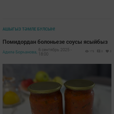
АШЫГЫЗ ТӘМЛЕ БУЛСЫН!
Помидордан болоньезе соусы ясыйбыз
6 сентябрь 2025 -
Адилә Борһанова,
173
0
0
18:00