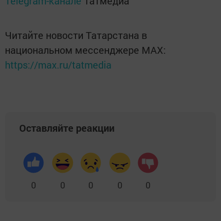
Telegram-канале
Татмедиа
Читайте новости Татарстана в
национальном мессенджере MАХ:
https://max.ru/tatmedia
Оставляйте реакции
0
0
0
0
0