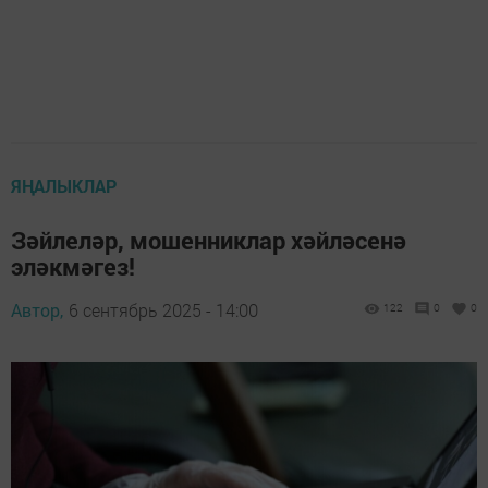
ЯҢАЛЫКЛАР
Зәйлеләр, мошенниклар хәйләсенә
эләкмәгез!
Автор,
6 сентябрь 2025 - 14:00
122
0
0