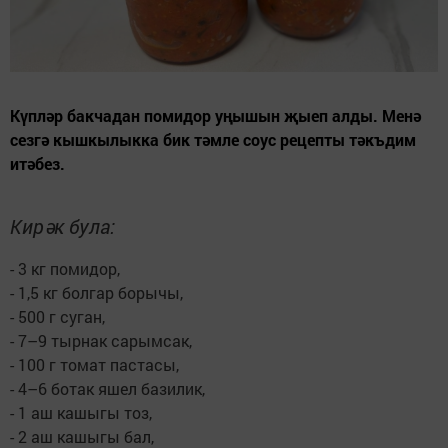
Күпләр бакчадан помидор уңышын җыеп алды. Менә
сезгә кышкылыкка бик тәмле соус рецепты тәкъдим
итәбез.
Кирәк була:
- 3 кг помидор,
- 1,5 кг болгар борычы,
- 500 г суган,
- 7–9 тырнак сарымсак,
- 100 г томат пастасы,
- 4–6 ботак яшел базилик,
- 1 аш кашыгы тоз,
- 2 аш кашыгы бал,