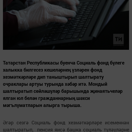
Татарстан Республикасы буенча Социаль фонд бүлеге
халыкка билгесез кешеләрнең үзләрен фонд
хезмәткәрләре дип таныштырып шалтырату
очраклары артуы турында хәбәр итә. Мондый
шалтыратып сөйләшүләр барышында җинаятьчеләр
ялган юл белән гражданнарның шәхси
мәгълүматларын алырга тырыша.
Әгәр сезгә Социаль фонд хезмәткәрләре исеменнән
шалтыратып, пенсия яисә башка социаль түләүләрне