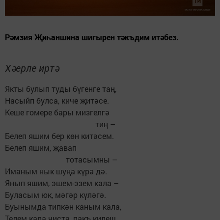
Рәмзия Җиһаншина шигырен тәкъдим итәбез.
Хәерле иртә
Якты булып туды бүгенге таң,
Насыйп булса, киче җитәсе.
Кеше гомере бары мизгелгә
тиң –
Белеп яшим бер көн китәсем.
Белеп яшим, җавап
тотасымны –
Иманым нык шуңа күрә дә.
Янып яшим, эшем-эзем кала –
Буласым юк, мәгәр күләгә.
Буынымда типкән каным кала,
Телем кала чиста, пакъ килеш.