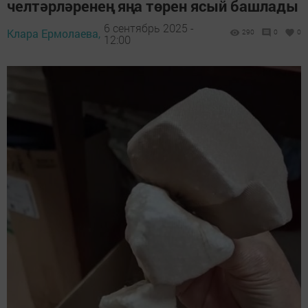
челтәрләренең яңа төрен ясый башлады
6 сентябрь 2025 -
Клара Ермолаева,
290
0
0
12:00