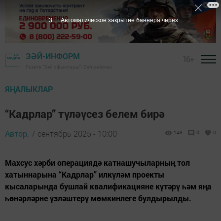
2
Автоматическое закрытие баннера через
ЗӘЙ-ИНФОРМ
16+
Газета "Зәй офыклары"- Зәй районы
ЯҢАЛЫКЛАР
“Кадрлар” түләүсез белем бирә
Автор,
7 сентябрь 2025 - 10:00
148
0
0
Махсус хәрби операциядә катнашучыларның тол
хатыннарына “Кадрлар” илкүләм проекты
кысаларында бушлай квалификацияне күтәрү һәм яңа
һөнәрләрне үзләштерү мөмкинлеге булдырылды.