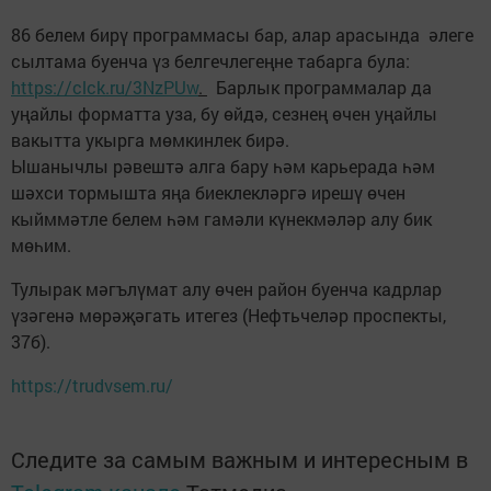
86 белем бирү программасы бар, алар арасында әлеге
сылтама буенча үз белгечлегеңне табарга була:
https://clck.ru/3NzPUw
.
Барлык программалар да
уңайлы форматта уза, бу өйдә, сезнең өчен уңайлы
вакытта укырга мөмкинлек бирә.
Ышанычлы рәвештә алга бару һәм карьерада һәм
шәхси тормышта яңа биеклекләргә ирешү өчен
кыйммәтле белем һәм гамәли күнекмәләр алу бик
мөһим.
Тулырак мәгълүмат алу өчен район буенча кадрлар
үзәгенә мөрәҗәгать итегез (Нефтьчеләр проспекты,
37б).
https://trudvsem.ru/
Следите за самым важным и интересным в