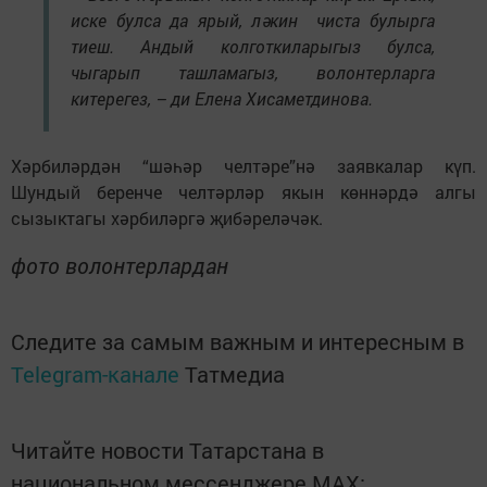
иске булса да ярый, ләкин чиста булырга
тиеш. Андый колготкиларыгыз булса,
чыгарып ташламагыз, волонтерларга
китерегез, – ди Елена Хисаметдинова.
Хәрбиләрдән “шәһәр челтәре”нә заявкалар күп.
Шундый беренче челтәрләр якын көннәрдә алгы
сызыктагы хәрбиләргә җибәреләчәк.
фото волонтерлардан
Следите за самым важным и интересным в
Telegram-канале
Татмедиа
Читайте новости Татарстана в
национальном мессенджере MАХ: