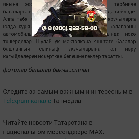
янына экскурсия оештырылды, анда тәрбияче
балаларга юл хәрәкәте кагыйдәләре турында сөйләде.
Алга таба яшь юл инспекторлары үтеп баручыларга
юлда куркынычсызлык кагыйдәләре һәм балаларны
автомобильдә йөртү кагыйдәләре турында искә
төшерделәр. Шулай ук мәктәпкәчә яшьтәге балалар
башлангыч сыйныф укучыларына юл йөрү
кагыйдәләрен искәрткән белешмәлекләр таратты.
фотолар балалар бакчасыннан
Следите за самым важным и интересным в
Telegram-канале
Татмедиа
Читайте новости Татарстана в
национальном мессенджере MАХ: