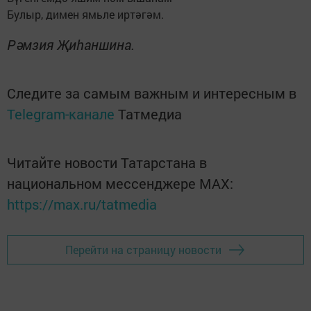
Булыр, димен ямьле иртәгәм.
Рәмзия Җиһаншина.
Следите за самым важным и интересным в
Telegram-канале
Татмедиа
Читайте новости Татарстана в
национальном мессенджере MАХ:
https://max.ru/tatmedia
Перейти на страницу новости