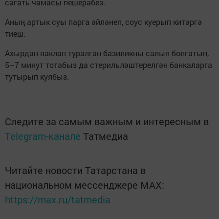
сәгать чамасы пешерәбез.
Аның артык суы парга әйләнеп, соус куерып китәргә
тиеш.
Ахырдан ваклап туралган базиликны салып болгатып,
5–7 минут тотабыз да стерильләштерелгән банкаларга
тутырып куябыз.
Следите за самым важным и интересным в
Telegram-канале
Татмедиа
Читайте новости Татарстана в
национальном мессенджере MАХ:
https://max.ru/tatmedia