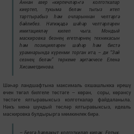
Аннан әзер «кирпечләр»гә колготкалар
киертеп, тукыма белән тыгыз итеп
тарттырабыз һәм очларыннан челтәргә
бәйлибез. Нәтиҗәдә шәһәр челтәрләрен
имитацияләү килеп чыга. Мондый
маскировка безнең егетләрнең техникасын
һәм позицияләрен шәһәр һәм бистә
урамнарында күренми торган итә, – ди “Зәй
сезнең белән” төркеме җитәкчесе Елена
Хисаметдинова.
Шәһәр ландшафтына максималь охшашлыкка ирешү
өчен төгәл билгеле төстәге – көрән, соры, көрәнсу
төстәге ялтыравыксыз колготкалар файдаланыла.
Нәкъ менә шундый төсләр ялтыравыксыз, идеаль
маскировка булдырырга мөмкинлек бирә.
– Безгә һәрвакыт колготкилар кирәк. Ертык,