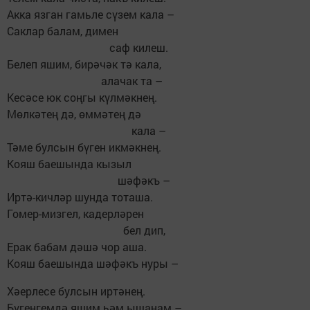
Акка язган гамьле сүзем кала –
Саклар балам, димен
саф килеш.
Белеп яшим, бирәчәк тә кала,
алачак та –
Кесәсе юк соңгы күлмәкнең.
Мөлкәтең дә, өммәтең дә
кала –
Тәме булсын бүген икмәкнең.
Кояш баешында кызыл
шәфәкъ –
Иртә-кичләр шунда тоташа.
Гомер-мизгел, кадерләрен
бел дип,
Ерак бабам дәшә чор аша.
Кояш баешында шәфәкъ нуры –
Хәерлесе булсын иртәнең.
Бүгенгемдә яшим һәм ышанам –