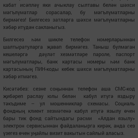
кабат исәпләү яки ачыклау сылтавы белән шәхси
мәгълүматлар сорасалар, бу мәгълүматларны
бирмәгез! Билгесез затларга шәхси мәгълүматларны
хәбәр итүдән сакланыгыз.
Билгесез һәм шикле телефон номерларыннан
шалтыратуларга җавап бирмәгез. Таныш булмаган
кешеләргә дәүләт хезмәтләре пароле, паспорт
мәгълүматлары, банк картасы номеры һәм банк
картасының ПИН-коды кебек шәхси мәгълүматларны
хәбәр итмәгез.
Кисәтәбез: сезне соңыннан телефон аша СМС-код
җибәреп раслау юлы белән кабул итүгә яздыру
тәкъдиме – ул мошенниклар схемасы. Социаль
фондның клиент хезмәтенә кабул итүгә язылу өчен
бары тик фонд сайтындагы рәсми «Алдан язылу»
электрон сервисыннан файдаланырга кирәк, анда сез
үзегез өчен уңайлы визит вакытын сайлый аласыз.