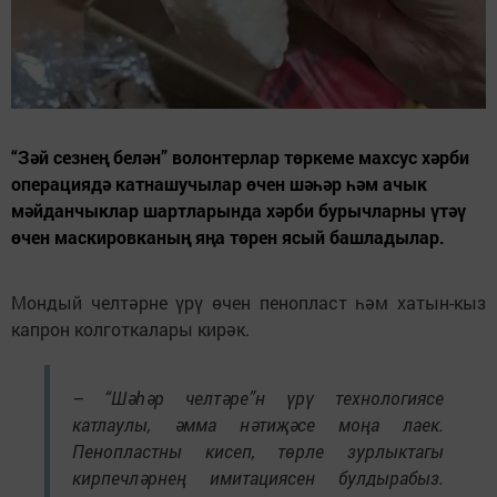
“Зәй сезнең белән” волонтерлар төркеме махсус хәрби
операциядә катнашучылар өчен шәһәр һәм ачык
мәйданчыклар шартларында хәрби бурычларны үтәү
өчен маскировканың яңа төрен ясый башладылар.
Мондый челтәрне үрү өчен пенопласт һәм хатын-кыз
капрон колготкалары кирәк.
– “Шәһәр челтәре”н үрү технологиясе
катлаулы, әмма нәтиҗәсе моңа лаек.
Пенопластны кисеп, төрле зурлыктагы
кирпечләрнең имитациясен булдырабыз.