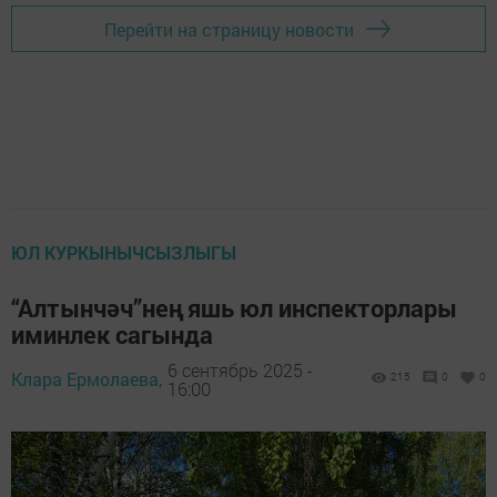
Перейти на страницу новости
ЮЛ КУРКЫНЫЧСЫЗЛЫГЫ
“Алтынчәч”нең яшь юл инспекторлары
иминлек сагында
6 сентябрь 2025 -
Клара Ермолаева,
215
0
0
16:00