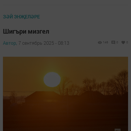
ЗӘЙ ЭНҖЕЛӘРЕ
Шигъри мизгел
Автор,
7 сентябрь 2025 - 08:13
146
0
0