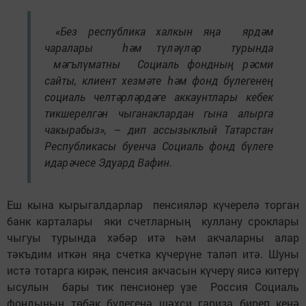
«Без республика халкын яңа ярдәм
чаралары һәм түләүләр турында
мәгълүматны Социаль фондның рәсми
сайты, клиент хезмәте һәм фонд бүлегенең
социаль челтәрләрдәге аккаунтлары кебек
тикшерелгән чыганаклардан гына алырга
чакырабыз», – дип ассызыклый Татарстан
Республикасы буенча Социаль фонд бүлеге
идарәчесе Эдуард Вафин.
Еш кына кырыгалдарлар пенсияләр күчерелә торган
банк карталары яки счетларның куллану сроклары
чыгуы турында хәбәр итә һәм акчаларны алар
тәкъдим иткән яңа счетка күчерүне таләп итә. Шуны
истә тотарга кирәк, пенсия акчасын күчерү яисә китерү
ысулын бары тик пенсионер үзе Россия Социаль
фондының төбәк бүлегенә шәхси гариза биреп кенә