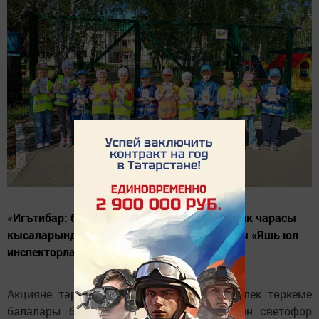
«Игътибар: балалар!» оператив-профилактик чарасы
кысаларында «Алтынчәч» балалар бакчасы «Яшь юл
инспекторлары» акциясе уздырды.
Акцияне тәрбияче Ләйлә Зарипова әзерлек төркеме
балалары белән үткәрде. Балалар белән светофор