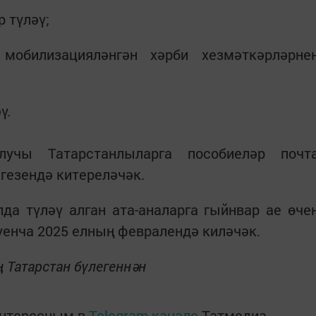
р түләү;
обилизацияләнгән хәрби хезмәткәрләрне
ү.
чы Татарстанлыларга пособиеләр почт
гезендә китереләчәк.
а түләү алган ата-аналарга гыйнвар ае өче
уенча 2025 елның февралендә киләчәк.
 Татарстан бүлегеннән
интересным в
Telegram-канале
Татмедиа