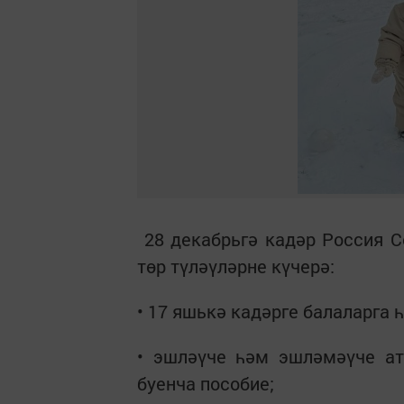
28 декабрьгә кадәр Россия С
төр түләүләрне күчерә:
• 17 яшькә кадәрге балаларга 
• эшләүче һәм эшләмәүче ат
буенча пособие;