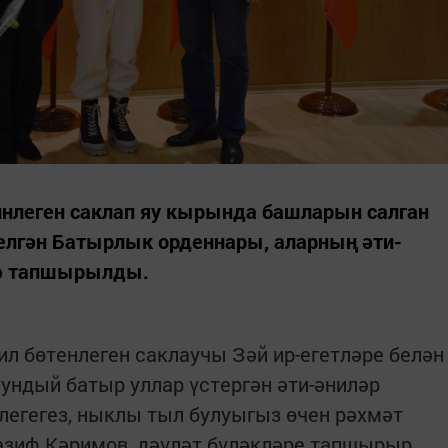
инлеген саклап яу кырында башларын салган
лгән Батырлык орденнары, аларның әти-
нә тапшырылды.
ил бөтенлеген саклаучы Зәй ир-егетләре белән
ундый батыр уллар үстергән әти-әниләр
егегез, ныклы тыл булуыгыз өчен рәхмәт
Разиф Кәримов, дәүләт бүләкләре тапшырыр