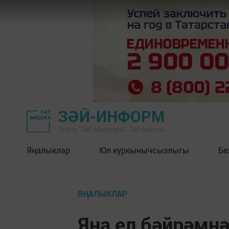
ЗӘЙ-ИНФОРМ
Газета "Зәй офыклары"- Зәй районы
Яңалыклар
Юл куркынычсызлыгы
Бе
ЯҢАЛЫКЛАР
Яңа ел бәйрәмн