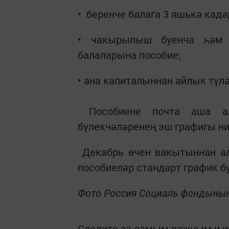
• беренче балага 3 яшькә кадә
• чакырылыш буенча һәм м
балаларына пособие;
• ана капиталыннан айлык түлә
Пособиене почта аша алу
бүлекчәләренең эш графигы ни
Декабрь өчен вакытыннан алд
пособиеләр стандарт график б
Фото Россия Социаль фондының
Следите за самым важным и 