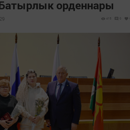
 Батырлык орденнары
:29
415
0