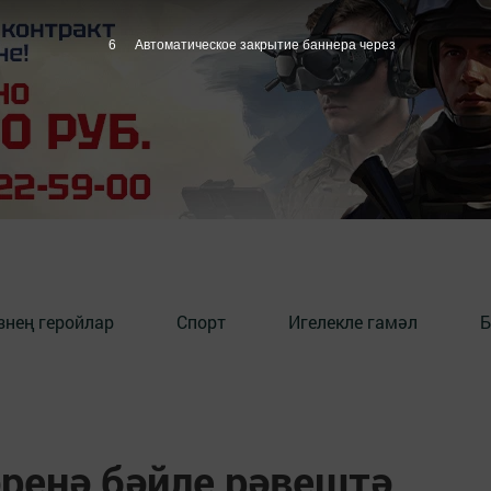
5
Автоматическое закрытие баннера через
знең геройлар
Спорт
Игелекле гамәл
Б
әренә бәйле рәвештә