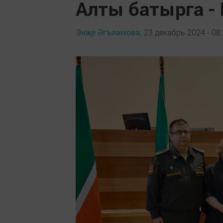
Алты батырга -
Энҗе Әгъләмова,
23 декабрь 2024 - 08