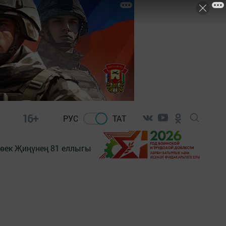
16+
РУС
ТАТ
өек Җиңүнең 81 еллыгы