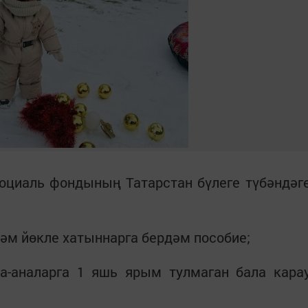
оциаль фондының Татарстан бүлеге түбәндәг
һәм йөкле хатыннарга бердәм пособие;
а-аналарга 1 яшь ярым тулмаган бала кара