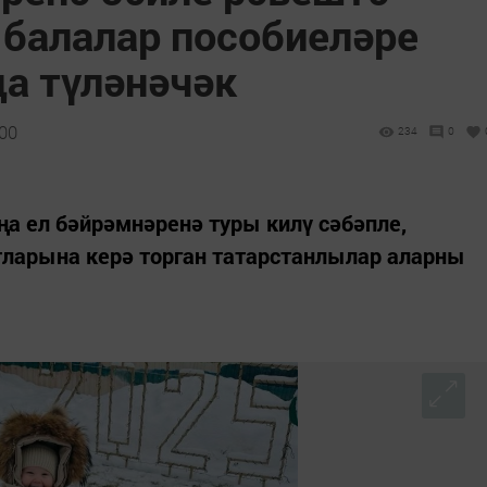
 балалар пособиеләре
а түләнәчәк
:00
234
0
а ел бәйрәмнәренә туры килү сәбәпле,
тларына керә торган татарстанлылар аларны