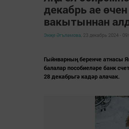
декабрь ае өчен
вакытыннан алд
Энҗе Әгъләмова,
23 декабрь 2024 - 09
Гыйнварның беренче атнасы Яң
балалар пособиеләре банк сче
28 декабрьгә кадәр алачак.