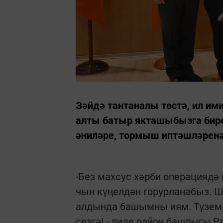
Зәйдә тантаналы төстә, ил им
алты батыр якташыбызга бире
әниләре, тормыш иптәшләре
-Без махсус хәрби операциядә 
чын күңелдән горурланабыз. Ш
алдында башымны иям. Түземл
сезгә! - диде район башлыгы 