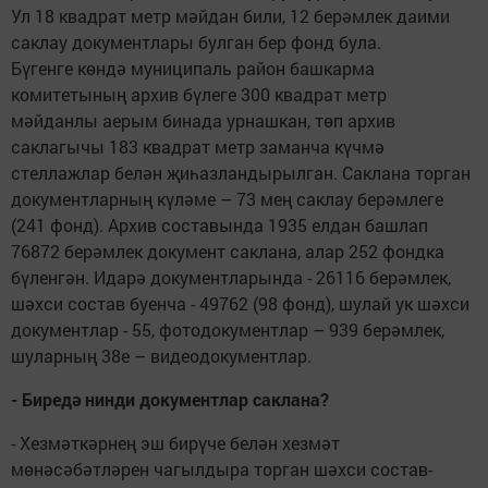
Ул 18 квадрат метр мәйдан били, 12 берәмлек даими
саклау документлары булган бер фонд була.
Бүгенге көндә муниципаль район башкарма
комитетының архив бүлеге 300 квадрат метр
мәйданлы аерым бинада урнашкан, төп архив
саклагычы 183 квадрат метр заманча күчмә
стеллажлар белән җиһазландырылган. Саклана торган
документларның күләме – 73 мең саклау берәмлеге
(241 фонд). Архив составында 1935 елдан башлап
76872 берәмлек документ саклана, алар 252 фондка
бүленгән. Идарә документларында - 26116 берәмлек,
шәхси состав буенча - 49762 (98 фонд), шулай ук шәхси
документлар - 55, фотодокументлар – 939 берәмлек,
шуларның 38е – видеодокументлар.
- Биредә нинди документлар саклана?
- Хезмәткәрнең эш бирүче белән хезмәт
мөнәсәбәтләрен чагылдыра торган шәхси состав-