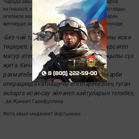
Чарада авыл җирлеге башлыгы Мөнир Туктаров
катнашып, хатын-кызларны бәйрәм белән котлады,
игелекле эшкә кушылучыларга рәхмәт сүзләрен
җиткерде, ил-көннәребезнең тыныч булуын теләде.
-Без чәй табыны артында яшь чакларны искә
төшереп, үзебезнең осталыкларны күрсәтеп
матур итеп ял иттек. Кешегә бит бер җылы сүз
җитә. Кичәне оештыручыларга зур
рәхмәтебезне белдерәбез. Ә махсус хәрби
операциядә катнашучы егетләребезнең туган
якларга исән-сау әйләнеп кайтуларын телибез,
- ди Җәннәт Гарифуллина.
Фото авыл мәдәният йортыннан.