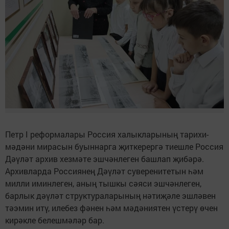
Петр I реформалары Россия халыкларының тарихи-
мәдәни мирасын буыннарга җиткерергә тиешле Россия
Дәүләт архив хезмәте эшчәнлеген башлап җибәрә.
Архивларда Россиянең Дәүләт суверенитетын һәм
милли иминлеген, аның тышкы сәяси эшчәнлеген,
барлык дәүләт структураларының нәтиҗәле эшләвен
тәэмин итү, илебез фәнен һәм мәдәниятен үстерү өчен
кирәкле белешмәләр бар.