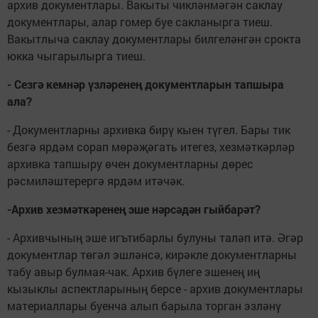
архив документлары. Вакыты чикләнмәгән саклау
документлары, алар гомер буе сакланырга тиеш.
Вакытлыча саклау документлары билгеләнгән срокта
юкка чыгарылырга тиеш.
- Сезгә кемнәр үзләренең документларын тапшыра
ала?
- Документларны архивка бирү кыен түгел. Бары тик
безгә ярдәм сорап мөрәҗәгать итегез, хезмәткәрләр
архивка тапшыру өчен документларны дөрес
рәсмиләштерергә ярдәм итәчәк.
-Архив хезмәткәренең эше нәрсәдән гыйбарәт?
- Архивчының эше игътибарлы булуны таләп итә. Әгәр
документлар төгәл эшләнсә, кирәкле документларны
табу авыр булмая-чак. Архив бүлеге эшенең иң
кызыклы аспектларының берсе - архив документлары
материаллары буенча алып барыла торган эзләнү