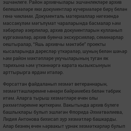
эшчәнлеге. Район архивчылары эшчәнлекләре архив
белешмәләре яки документлар күчермәләре бирү белән
генә чикләми. Документаль материаллар нигезендә
массакүләм мәгълүмат чараларында басмалар һәм
хәбәрләр әзерлиләр, архив документларын кулланып
күргәзмәләр, архив буенча экскурсияләр, семинарлар
оештыралар, “Яшь архивчы мәктәбе” проекты
кысаларында дәресләр үткәрәләр, шуның белән шәһәр
һәм район мәктәпләре укучыларының туган як
тарихына һәм үткәннәргә карата кызыксынуын
арттырырга ярдәм итәләр.
Форсаттан файдаланып хезмәт ветераннарын,
хезмәттәшләремне һөнәри бәйрәмебез белән тәбрик
итәм. Аларга тырыш хезмәтләре өчен олы
рәхмәтләремне җиткерәм. Вакытында архив бүлеге
башлыклары булып эшләгән Флорида Әхмәтвәлиева,
Лидия Антонова бихисап зур хезмәтләр башкарды.
Алар безнең өчен һәрвакыт үрнәк хезмәткәрләр булып