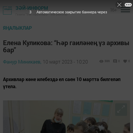
ЗӘЙ-ИНФОРМ
16+
2
Автоматическое закрытие баннера через
Газета "Зәй офыклары"- Зәй районы
ЯҢАЛЫКЛАР
Елена Куликова: “Һәр гаиләнең үз архивы
бар”
Фанур Миникаев,
10 март 2023 - 10:20
386
0
0
Архивлар көне илебездә ел саен 10 мартта билгеләп
үтелә.