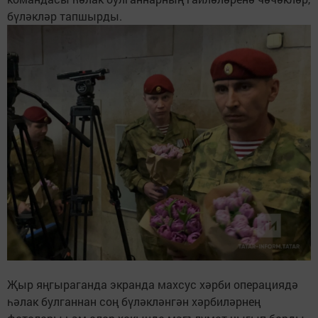
бүләкләр тапшырды.
Җыр яңгыраганда экранда махсус хәрби операциядә
һәлак булганнан соң бүләкләнгән хәрбиләрнең