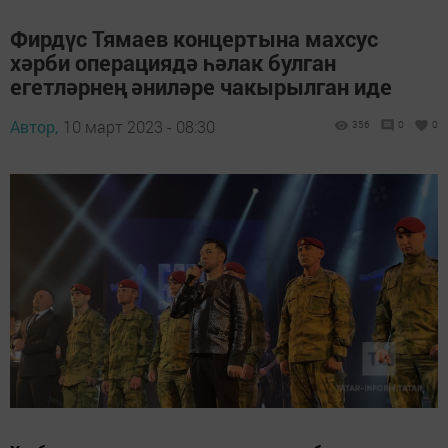
Фирдүс Тямаев концертына махсус
хәрби операциядә һәлак булган
егетләрнең әниләре чакырылган иде
Автор,
10 март 2023 - 08:30
356
0
0