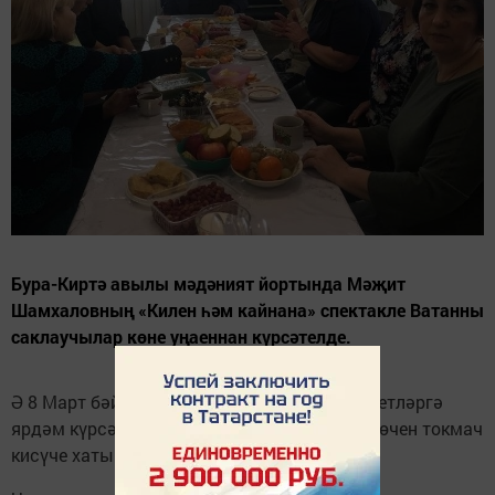
Бура-Киртә авылы мәдәният йортында Мәҗит
Шамхаловның «Килен һәм кайнана» спектакле Ватанны
саклаучылар көне уңаеннан күрсәтелде.
Ә 8 Март бәйрәменә мобилизацияләнгән егетләргә
ярдәм күрсәтүче, гуманитар ярдәм җибәрү өчен токмач
кисүче хатын-кызларны хөрмәтләделәр.