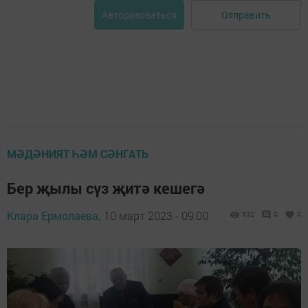
Отправить
Авторизоваться
МӘДӘНИЯТ ҺӘМ СӘНГАТЬ
Бер җылы сүз җитә кешегә
Клара Ермолаева,
10 март 2023 - 09:00
532
0
0