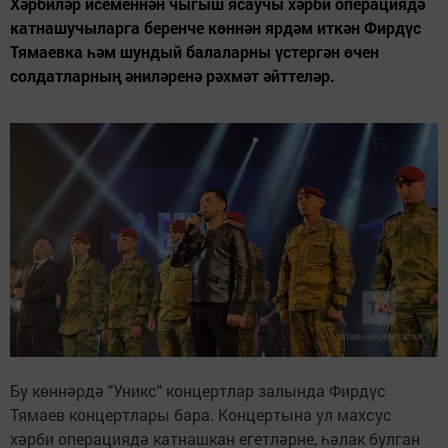
Хәрбиләр исеменнән чыгыш ясаучы хәрби операциядә
катнашучыларга беренче көннән ярдәм иткән Фирдүс
Тямаевка һәм шундый балаларны үстергән өчен
солдатларның әниләренә рәхмәт әйттеләр.
Бу көннәрдә "Уникс" концертлар залында Фирдүс
Тямаев концертлары бара. Концертына ул махсус
хәрби операциядә катнашкан егетләрне, һәлак булган