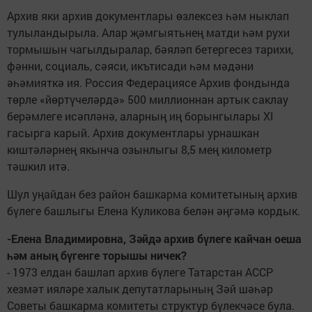
Архив яки архив документлары өзлексез һәм ныклап
тулыландырыла. Алар җәмгыятьнең матди һәм рухи
тормышын чагылдыралар, бәяләп бетергесез тарихи,
фәнни, социаль, сәяси, икътисади һәм мәдәни
әһәмияткә ия. Россия Федерациясе Архив фондында
төрле «йөртүчеләрдә» 500 миллионнан артык саклау
берәмлеге исәпләнә, аларның иң борынгылары XI
гасырга карый. Архив документлары урнашкан
киштәләрнең якынча озынлыгы 8,5 мең километр
тәшкил итә.
Шул уңайдан без район башкарма комитетының архив
бүлеге башлыгы Елена Куликова белән әңгәмә кордык.
-Елена Владимировна, Зәйдә архив бүлеге кайчан оеша
һәм аның бүгенге торышы ничек?
- 1973 елдан башлап архив бүлеге Татарстан АССР
хезмәт ияләре халык депутатларының Зәй шәһәр
Советы башкарма комитеты структур бүлекчәсе була.