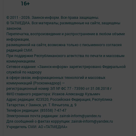
16+
© 2011 - 2026. Заинск-информ. Все права защищены.
© ТАТМЕДИА. Все материалы, размещенные на сайте, защищены
законом.
Перепечатка, воспроизведение и распространение в любом объеме
информации,
размещенной на сайте, возможна только с письменного согласия
редакций СМИ.
При поддержке Республиканского агентства по печати и массовым
коммуникациям.
Сетевое издание: «Заинск-информ» зарегистрировано Федеральной
службой по надзору
в сфере связи, информационных технологий и массовых
коммуникаций (Роскомнадзор) —
регистрационный номер ЭЛ № ФС 77 - 73590 от 31.08.2018 г
ФИО главного редактора: Исаков Александр Кузьмич
Адрес редакции: 423520, Российская Федерация, Республика
Татарстан, г Заинск, ул. Т. Ялчыгола, д. 9
Телефон редакции: (85558) 7-47-47
Электронная почта редакции: zainsk-inform@yandex.ru
Для сообщений о фактах коррупции: zainsk-inform@yandex.ru
Учредитель СМИ: АО «ТАТМЕДИА»