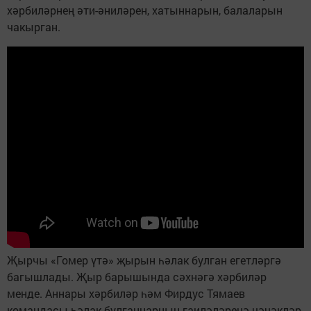
хәрбиләрнең әти-әниләрен, хатыннарын, балаларын
чакырган.
Җырчы «Гомер үтә» җырын һәлак булган егетләргә
багышлады. Җыр барышында сәхнәгә хәрбиләр
менде. Аннары хәрбиләр һәм Фирдус Тямаев
командасы һәлак булганнарның гаиләләренә чәчәкләр,