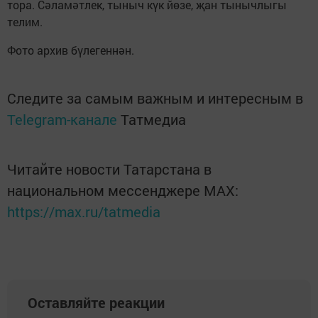
тора. Сәламәтлек, тыныч күк йөзе, җан тынычлыгы
телим.
Фото архив бүлегеннән.
Следите за самым важным и интересным в
Telegram-канале
Татмедиа
Читайте новости Татарстана в
национальном мессенджере MАХ:
https://max.ru/tatmedia
Оставляйте реакции