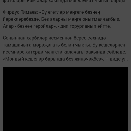
фотолары һәм алар хакында мәгълүмат чыгып барды.
Фирдус Тямаев: «Бу егетләр мәңгегә безнең
йөрәкләребездә. Без аларны мәңге онытмаячакбыз.
Алар - безнең геройлар», - дип горурланып әйтте.
Соңыннан хәрбиләр исеменнән берсе сәхнәдә
тамашачыга мөрәҗәгать белән чыкты. Бу кешеләрнең
исемнәре хәтердә мәңгегә калачагы хакында сөйләде.
«Мондый кешеләр барында без җиңәчәкбез», – диде ул.