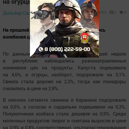
на огурцы
Дильбар Саитова,
4 июля 2025 - 18:23
872
0
0
На прошлой неделе в Татарстане наблюдались
колебания цен на продукты.
По данным Татарстанстата, на прошедшей неделе
в республике наблюдались разнонаправленные
изменения цен на продукты. Капуста подешевела
на 4,6%, а огурцы, наоборот, подорожали на 3,1%.
Свекла стала дороже на 2,3%, тогда как помидоры
снизились в цене на 2,9%.
В мясном сегменте свинина и баранина подорожали
на 0,6%, а сосиски и сардельки подешевели на 0,3%.
Полукопченая колбаса стала дешевле на 0,9%. Среди
молочных продуктов творог и сметана выросли в цене
на 0,9% и 0,8% соответственно, ультрапастеризованное