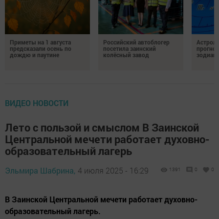
Приметы на 1 августа
Российский автоблогер
Астроло
предсказали осень по
посетила заинский
прогноз
дождю и паутине
колёсный завод
зодиак
ВИДЕО НОВОСТИ
Лето с пользой и смыслом В Заинской
Центральной мечети работает духовно-
образовательный лагерь
Эльмира Шабрина,
4 июля 2025 - 16:29
1391
0
0
В Заинской Центральной мечети работает духовно-
образовательный лагерь.