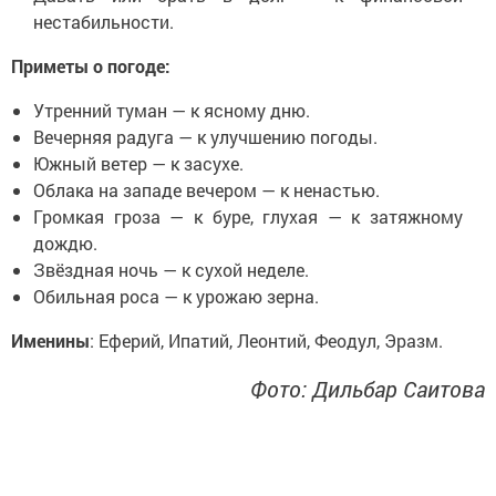
нестабильности.
Приметы о погоде:
Утренний туман — к ясному дню.
Вечерняя радуга — к улучшению погоды.
Южный ветер — к засухе.
Облака на западе вечером — к ненастью.
Громкая гроза — к буре, глухая — к затяжному
дождю.
Звёздная ночь — к сухой неделе.
Обильная роса — к урожаю зерна.
Именины
: Еферий, Ипатий, Леонтий, Феодул, Эразм.
Фото: Дильбар Саитова