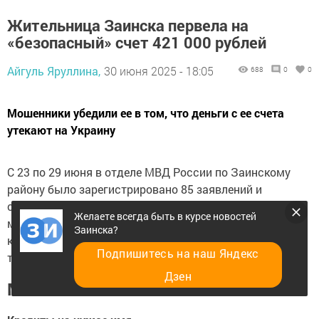
Жительница Заинска первела на
«безопасный» счет 421 000 рублей
Айгуль Яруллина,
30 июня 2025 - 18:05
688
0
0
Мошенники убедили ее в том, что деньги с ее счета
утекают на Украину
С 23 по 29 июня в отделе МВД России по Заинскому
району было зарегистрировано 85 заявлений и
сообщений о происшествиях. Среди них — 2 случая
Желаете всегда быть в курсе новостей
мошенничества, 1 факт неправомерного доступа к
Заинска?
компьютерной информации, а также ряд дорожно-
Подпишитесь на наш Яндекс
транспортных происшествий.
Дзен
Мошеннические схемы