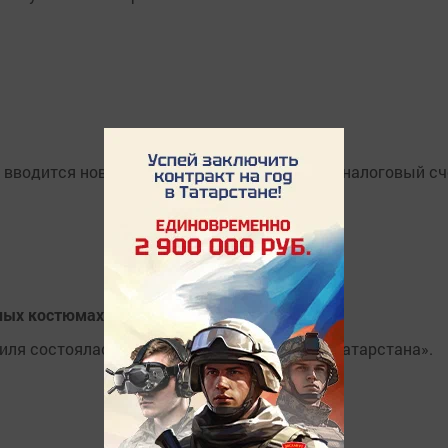
в вводится новая система расчётов - Единый налоговый сч
ьных костюмах
иля состоялась презентация проекта «Елки Татарстана».