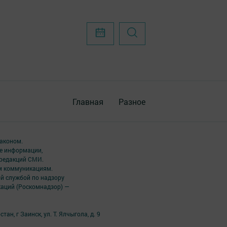
Главная
Разное
аконом.
ме информации,
 редакций СМИ.
ым коммуникациям.
й службой по надзору
каций (Роскомнадзор) —
н, г Заинск, ул. Т. Ялчыгола, д. 9