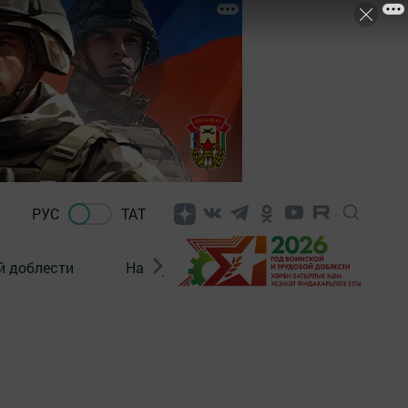
РУС
ТАТ
й доблести
Нацпроекты
Поколение будущего