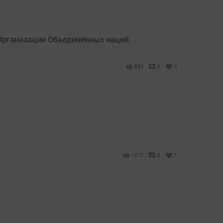
Организации Объединенных наций.
852
0
0
1273
0
1