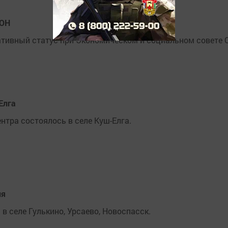
ООН
ативный статус при Экономическом и социальном совете 
Елга
тра состоялось в селе Куш-Елга.
ия
 селе Гулькино, Урсаево, Новоспасск.