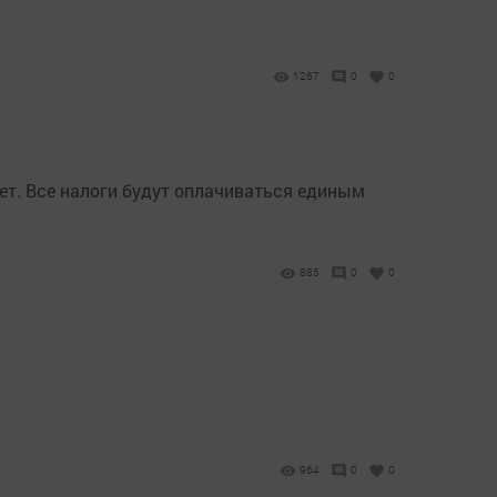
1267
0
0
ет. Все налоги будут оплачиваться единым
885
0
0
964
0
0