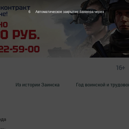
5
Автоматическое закрытие баннера через
16+
Из истории Заинска
Год воинской и трудово
ода
ик»