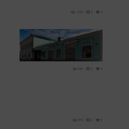
1205
0
0
849
0
0
979
0
0